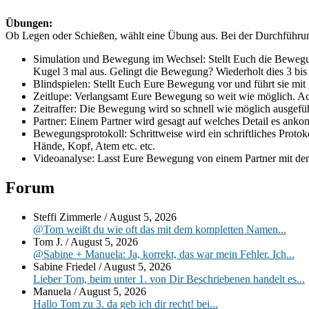
Übungen:
Ob Legen oder Schießen, wählt eine Übung aus. Bei der Durchführun
Simulation und Bewegung im Wechsel: Stellt Euch die Bewegun
Kugel 3 mal aus. Gelingt die Bewegung? Wiederholt dies 3 bis
Blindspielen: Stellt Euch Eure Bewegung vor und führt sie mi
Zeitlupe: Verlangsamt Eure Bewegung so weit wie möglich. Ac
Zeitraffer: Die Bewegung wird so schnell wie möglich ausgefü
Partner: Einem Partner wird gesagt auf welches Detail es an
Bewegungsprotokoll: Schrittweise wird ein schriftliches Proto
Hände, Kopf, Atem etc. etc.
Videoanalyse: Lasst Eure Bewegung von einem Partner mit de
Primärer
Forum
Seitenleisten-
Steffi Zimmerle
/
August 5, 2026
Widgetbereich
@Tom weißt du wie oft das mit dem kompletten Namen...
Tom J.
/
August 5, 2026
@Sabine + Manuela: Ja, korrekt, das war mein Fehler. Ich...
Sabine Friedel
/
August 5, 2026
Lieber Tom, beim unter 1. von Dir Beschriebenen handelt es...
Manuela
/
August 5, 2026
Hallo Tom zu 3. da geb ich dir recht! bei...