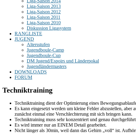
Liga-Saison 2014
Liga-Saison 2013
Liga-Saison 2012
Liga-Saison 2011
Liga-Saison 2010
Diskussion Ligasystem
RANGLISTE
JUGEND
Altersstufen
Jugendboule-Camp
Jugendboule-Cup
DM Jugend/Espoirs und Länderpokal
Jugendländermasters
DOWNLOADS
FORUM
Techniktraining
Techniktraining dient der Optimierung eines Bewegungsablaufe
Es kann eingesetzt werden um kleine Fehler abzustellen, aber a
zunächst einmal eine Verschlechterung mit sich bringen kann.
Techniktraining muss sehr konzentriert und genau durchgeführ
Es wird immer nur an EINEM Detail gearbeitet.
Nicht länger als 30min, weil dann das Gehirn „voll“ ist. Aufh