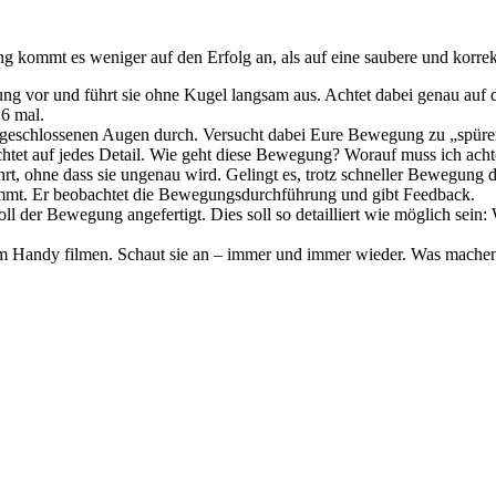
g kommt es weniger auf den Erfolg an, als auf eine saubere und korr
g vor und führt sie ohne Kugel langsam aus. Achtet dabei genau auf
 6 mal.
t geschlossenen Augen durch. Versucht dabei Eure Bewegung zu „spüren
htet auf jedes Detail. Wie geht diese Bewegung? Worauf muss ich ach
hrt, ohne dass sie ungenau wird. Gelingt es, trotz schneller Bewegung
kommt. Er beobachtet die Bewegungsdurchführung und gibt Feedback.
koll der Bewegung angefertigt. Dies soll so detailliert wie möglich se
m Handy filmen. Schaut sie an – immer und immer wieder. Was mache