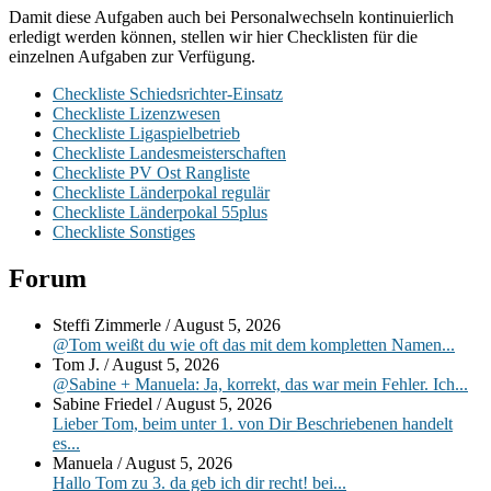
Damit diese Aufgaben auch bei Personalwechseln kontinuierlich
erledigt werden können, stellen wir hier Checklisten für die
einzelnen Aufgaben zur Verfügung.
Checkliste Schiedsrichter-Einsatz
Checkliste Lizenzwesen
Checkliste Ligaspielbetrieb
Checkliste Landesmeisterschaften
Checkliste PV Ost Rangliste
Checkliste Länderpokal regulär
Checkliste Länderpokal 55plus
Checkliste Sonstiges
Primärer
Forum
Seitenleisten-
Steffi Zimmerle
/
August 5, 2026
Widgetbereich
@Tom weißt du wie oft das mit dem kompletten Namen...
Tom J.
/
August 5, 2026
@Sabine + Manuela: Ja, korrekt, das war mein Fehler. Ich...
Sabine Friedel
/
August 5, 2026
Lieber Tom, beim unter 1. von Dir Beschriebenen handelt
es...
Manuela
/
August 5, 2026
Hallo Tom zu 3. da geb ich dir recht! bei...