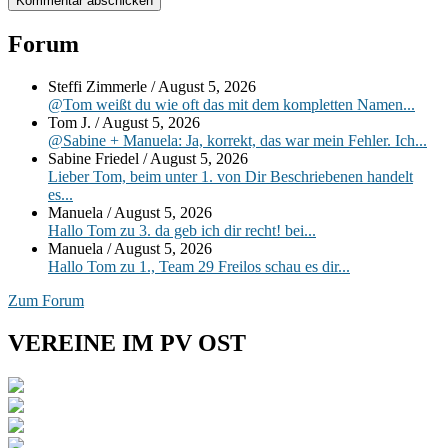
Primärer
Forum
Seitenleisten-
Steffi Zimmerle
/
August 5, 2026
Widgetbereich
@Tom weißt du wie oft das mit dem kompletten Namen...
Tom J.
/
August 5, 2026
@Sabine + Manuela: Ja, korrekt, das war mein Fehler. Ich...
Sabine Friedel
/
August 5, 2026
Lieber Tom, beim unter 1. von Dir Beschriebenen handelt
es...
Manuela
/
August 5, 2026
Hallo Tom zu 3. da geb ich dir recht! bei...
Manuela
/
August 5, 2026
Hallo Tom zu 1., Team 29 Freilos schau es dir...
Zum Forum
VEREINE IM PV OST