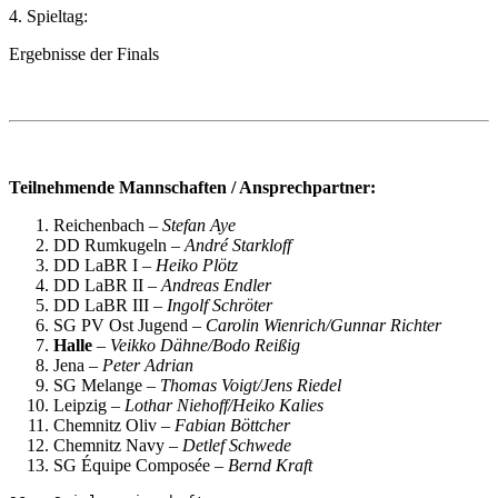
4. Spieltag:
Ergebnisse der Finals
Teilnehmende Mannschaften / Ansprechpartner:
Reichenbach –
Stefan Aye
DD Rumkugeln –
André Starkloff
DD LaBR I –
Heiko Plötz
DD LaBR II –
Andreas Endler
DD LaBR III –
Ingolf Schröter
SG PV Ost Jugend –
Carolin Wienrich/Gunnar Richter
Halle
–
Veikko Dähne/Bodo Reißig
Jena
– Peter Adrian
SG Melange –
Thomas Voigt/Jens Riedel
Leipzig
– Lothar Niehoff/Heiko Kalies
Chemnitz Oliv –
Fabian Böttcher
Chemnitz Navy –
Detlef Schwede
SG Équipe Composée
– Bernd Kraft