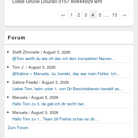
Liebe Grüße Douran 0157 80844929 wht
Navigation
←
1
2
3
4
5
...
15
→
der
Gästebuchliste
Primärer
Forum
Seitenleisten-
Widgetbereich
Steffi Zimmerle
/
August 5, 2026
@Tom weißt du wie oft das mit dem kompletten Namen...
Tom J.
/
August 5, 2026
@Sabine + Manuela: Ja, korrekt, das war mein Fehler. Ich...
Sabine Friedel
/
August 5, 2026
Lieber Tom, beim unter 1. von Dir Beschriebenen handelt es...
Manuela
/
August 5, 2026
Hallo Tom zu 3. da geb ich dir recht! bei...
Manuela
/
August 5, 2026
Hallo Tom zu 1., Team 29 Freilos schau es dir...
Zum Forum