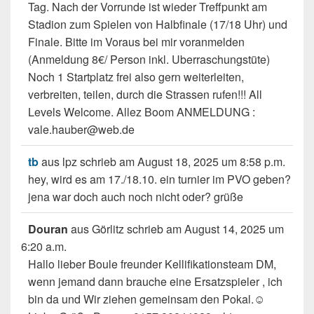
Tag. Nach der Vorrunde ist wieder Treffpunkt am
Stadion zum Spielen von Halbfinale (17/18 Uhr) und
Finale. Bitte im Voraus bei mir voranmelden
(Anmeldung 8€/ Person inkl. Uberraschungstüte)
Noch 1 Startplatz frei also gern weiterleiten,
verbreiten, teilen, durch die Strassen rufen!!! All
Levels Welcome. Allez Boom ANMELDUNG :
vale.hauber@web.de
tb
aus
lpz
schrieb am
August 18, 2025
um
8:58 p.m.
hey, wird es am 17./18.10. ein turnier im PVO geben?
jena war doch auch noch nicht oder? grüße
Douran
aus
Görlitz
schrieb am
August 14, 2025
um
6:20 a.m.
Hallo lieber Boule freunder Kellifikationsteam DM,
wenn jemand dann brauche eine Ersatzspieler , ich
bin da und Wir ziehen gemeinsam den Pokal.☺️