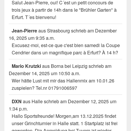
Salut Jean-Pierre, oui! C´est un petit concours de
trois jeux à partir de 14h dans le "Brühler Garten" à
Erfurt. T´es bienvenu!
Jean-Pierre
aus
Strasbourg
schrieb am
Dezember
16, 2025
um
9:35 a.m.
Excusez-moi, est-ce que c'est bien samedi la Coupe
Cendrier dans un magnifique parc à Erfurt? À 14 h?
Mario Krutzki
aus
Borna bei Leipzig
schrieb am
Dezember 14, 2025
um
10:50 a.m.
Wer hätte Lust mit mir das Hallenmix am 10.01.26
zuspielen? Tel.nr 01791006597
DXN
aus
Halle
schrieb am
Dezember 12, 2025
um
1:34 p.m.
Hallo Sportsfreunde! Morgen,am 13.12.2025 findet
unser Grinchturnier in Halle statt. 1 Startplatz ist frei
geworden. Die Anmeldung bei Tuvero ist wieder