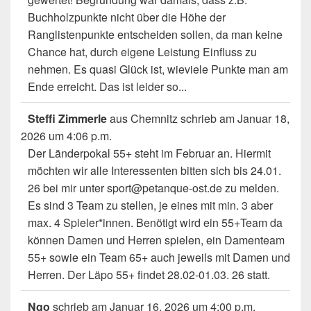
Buchholzpunkte nicht über die Höhe der
Ranglistenpunkte entscheiden sollen, da man keine
Chance hat, durch eigene Leistung Einfluss zu
nehmen. Es quasi Glück ist, wieviele Punkte man am
Ende erreicht. Das ist leider so...
Steffi Zimmerle
aus
Chemnitz
schrieb am
Januar 18,
2026
um
4:06 p.m.
Der Länderpokal 55+ steht im Februar an. Hiermit
möchten wir alle Interessenten bitten sich bis 24.01.
26 bei mir unter sport@petanque-ost.de zu melden.
Es sind 3 Team zu stellen, je eines mit min. 3 aber
max. 4 Spieler*innen. Benötigt wird ein 55+Team da
können Damen und Herren spielen, ein Damenteam
55+ sowie ein Team 65+ auch jeweils mit Damen und
Herren. Der Läpo 55+ findet 28.02-01.03. 26 statt.
Ngo
schrieb am
Januar 16, 2026
um
4:00 p.m.