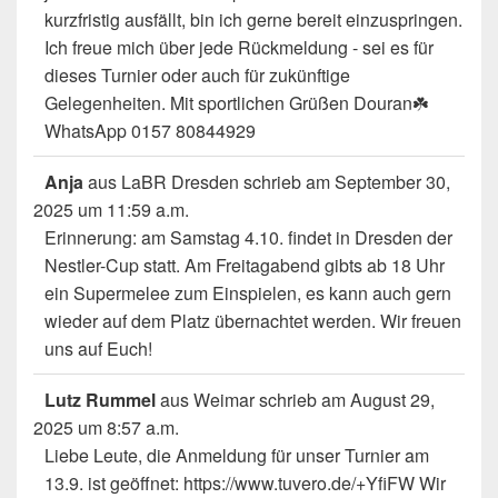
kurzfristig ausfällt, bin ich gerne bereit einzuspringen.
Ich freue mich über jede Rückmeldung - sei es für
dieses Turnier oder auch für zukünftige
Gelegenheiten. Mit sportlichen Grüßen Douran☘️
WhatsApp 0157 80844929
Anja
aus
LaBR Dresden
schrieb am
September 30,
2025
um
11:59 a.m.
Erinnerung: am Samstag 4.10. findet in Dresden der
Nestler-Cup statt. Am Freitagabend gibts ab 18 Uhr
ein Supermelee zum Einspielen, es kann auch gern
wieder auf dem Platz übernachtet werden. Wir freuen
uns auf Euch!
Lutz Rummel
aus
Weimar
schrieb am
August 29,
2025
um
8:57 a.m.
Liebe Leute, die Anmeldung für unser Turnier am
13.9. ist geöffnet: https://www.tuvero.de/+YfiFW Wir