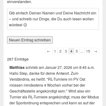
einverstanden.
Gib einfach Deinen Namen und Deine Nachricht ein
– und schreib nur Dinge, die Du auch lesen wollen
würdest 😉
Navigation
←
1
2
3
4
5
...
15
→
der
287 Einträge
Gästebuchliste
Matthias
schrieb am
Januar 27, 2026
um
8:45 a.m.
Hallo Step, danke für deine Antwort. Zum
Verständnis, es heißt: "RL-Turniere im PV Ost
müssen mindestens 4 Wochen vorher bei der
Geschäftsstelle angekündigt sein." Wird also ein
Turnier als RL-Turniere angekündigt, muss der Modus
der Sportordnung entsprechen und kann so auf der