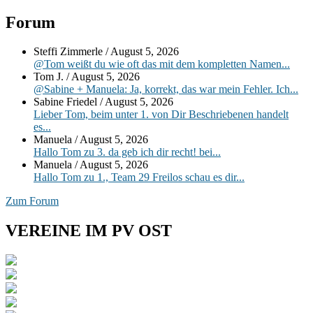
Primärer
Forum
Seitenleisten-
Steffi Zimmerle
/
August 5, 2026
Widgetbereich
@Tom weißt du wie oft das mit dem kompletten Namen...
Tom J.
/
August 5, 2026
@Sabine + Manuela: Ja, korrekt, das war mein Fehler. Ich...
Sabine Friedel
/
August 5, 2026
Lieber Tom, beim unter 1. von Dir Beschriebenen handelt
es...
Manuela
/
August 5, 2026
Hallo Tom zu 3. da geb ich dir recht! bei...
Manuela
/
August 5, 2026
Hallo Tom zu 1., Team 29 Freilos schau es dir...
Zum Forum
VEREINE IM PV OST