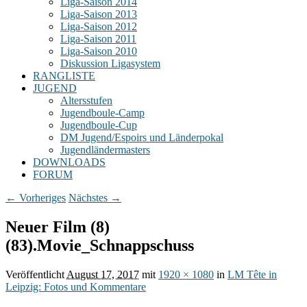
Liga-Saison 2014
Liga-Saison 2013
Liga-Saison 2012
Liga-Saison 2011
Liga-Saison 2010
Diskussion Ligasystem
RANGLISTE
JUGEND
Altersstufen
Jugendboule-Camp
Jugendboule-Cup
DM Jugend/Espoirs und Länderpokal
Jugendländermasters
DOWNLOADS
FORUM
Bilder-
← Vorheriges
Nächstes →
Navigation
Neuer Film (8)
(83).Movie_Schnappschuss
Veröffentlicht
August 17, 2017
mit
1920 × 1080
in
LM Tête in
Leipzig: Fotos und Kommentare