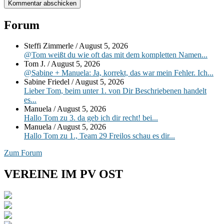
Primärer
Forum
Seitenleisten-
Steffi Zimmerle
/
August 5, 2026
Widgetbereich
@Tom weißt du wie oft das mit dem kompletten Namen...
Tom J.
/
August 5, 2026
@Sabine + Manuela: Ja, korrekt, das war mein Fehler. Ich...
Sabine Friedel
/
August 5, 2026
Lieber Tom, beim unter 1. von Dir Beschriebenen handelt
es...
Manuela
/
August 5, 2026
Hallo Tom zu 3. da geb ich dir recht! bei...
Manuela
/
August 5, 2026
Hallo Tom zu 1., Team 29 Freilos schau es dir...
Zum Forum
VEREINE IM PV OST