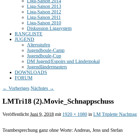
Liga-Saison 2014
Liga-Saison 2013
Liga-Saison 2012
Liga-Saison 2011
Liga-Saison 2010
Diskussion Ligasystem
RANGLISTE
JUGEND
Altersstufen
Jugendboule-Camp
Jugendboule-Cup
DM Jugend/Espoirs und Länderpokal
Jugendländermasters
DOWNLOADS
FORUM
Bilder-
← Vorheriges
Nächstes →
Navigation
LMTri18 (2).Movie_Schnappschuss
Veröffentlicht
Juni 9, 2018
mit
1920 × 1080
in
LM Triplette Nachtrag:
Teambesprechung ganz ohne Worte: Andreas, Jens und Stefan