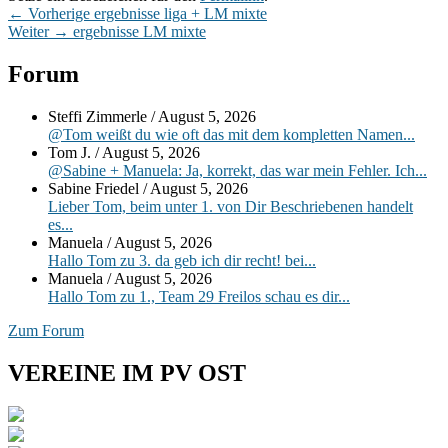
Beitragsnavigation
Vorheriger
←
Vorherige
ergebnisse liga + LM mixte
Nächster
Beitrag:
Weiter
→
ergebnisse LM mixte
Beitrag:
Primärer
Forum
Seitenleisten-
Steffi Zimmerle
/
August 5, 2026
Widgetbereich
@Tom weißt du wie oft das mit dem kompletten Namen...
Tom J.
/
August 5, 2026
@Sabine + Manuela: Ja, korrekt, das war mein Fehler. Ich...
Sabine Friedel
/
August 5, 2026
Lieber Tom, beim unter 1. von Dir Beschriebenen handelt
es...
Manuela
/
August 5, 2026
Hallo Tom zu 3. da geb ich dir recht! bei...
Manuela
/
August 5, 2026
Hallo Tom zu 1., Team 29 Freilos schau es dir...
Zum Forum
VEREINE IM PV OST