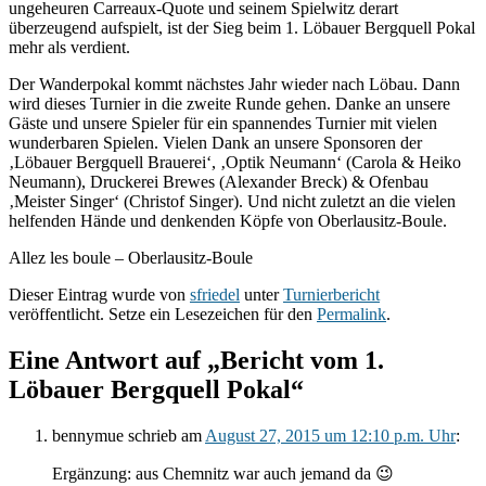
ungeheuren Carreaux-Quote und seinem Spielwitz derart
überzeugend aufspielt, ist der Sieg beim 1. Löbauer Bergquell Pokal
mehr als verdient.
Der Wanderpokal kommt nächstes Jahr wieder nach Löbau. Dann
wird dieses Turnier in die zweite Runde gehen. Danke an unsere
Gäste und unsere Spieler für ein spannendes Turnier mit vielen
wunderbaren Spielen. Vielen Dank an unsere Sponsoren der
‚Löbauer Bergquell Brauerei‘, ‚Optik Neumann‘ (Carola & Heiko
Neumann), Druckerei Brewes (Alexander Breck) & Ofenbau
‚Meister Singer‘ (Christof Singer). Und nicht zuletzt an die vielen
helfenden Hände und denkenden Köpfe von Oberlausitz-Boule.
Allez les boule – Oberlausitz-Boule
Dieser Eintrag wurde von
sfriedel
unter
Turnierbericht
veröffentlicht. Setze ein Lesezeichen für den
Permalink
.
Eine Antwort auf „Bericht vom 1.
Löbauer Bergquell Pokal“
bennymue
schrieb
am
August 27, 2015 um 12:10 p.m. Uhr
:
Ergänzung: aus Chemnitz war auch jemand da 😉