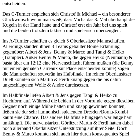
entscheiden.
Das C-Turnier erspielten sich Christof & Michael – ein besonderer
Glückwunsch wenn man weiß, dass Micha das 3. Mal überhaupt die
Kugeln in der Hand hatte und Christof erst ein Jahr bei uns spielt
und die beiden trotzdem taktisch und spielerisch überzeugten.
Ins A-Turnier schafften es gleich 5 Oberlausitzer Mannschaften.
Allerdings standen ihnen 3 Teams geballter Boule-Erfahrung
gegenüber: Albert & Jens, Benny & Marco und Tangi & Heiko
(Trampler). Außer Benny & Marco, die gegen Heiko (Neumann) &
basta über ein 12:12 eine Nervenschlacht führen mußten (die Benny
mit einem genialen Carreaux sur Place entscheiden konnte) zogen
die Mannschaften souverän ins Halbfinale. Im reinen Oberlausitzer
Duell konnten sich Martin & Ferdi knapp gegen die bis dahin
ungeschlagenen Wolle & André durchsetzen.
Im Halbfinale liefen Albert & Jens gegen Tangi & Heiko zu
Hochform auf. Während die beiden in der Vorrunde gegen dieselben
Gegner noch einige Mühe hatten und knapp gewinnen konnten,
ließen sie der sehr harmonisch spielenden Dresden/Borna-Kombi
kaum eine Chance. Das andere Halbfinale hingegen war lange hart
umkämpft. Die nervenstarken Görlitzer Martin & Ferdi hatten dabei
noch allerhand Oberlausitzer Unterstützung auf ihrer Seite. Doch
Benny & Marco konnten sich auch hier durch konsequentes Spiel