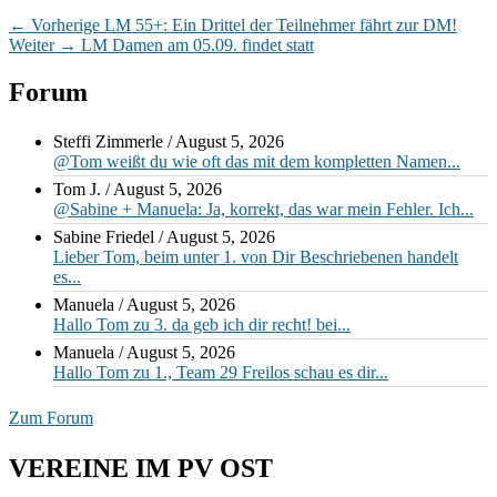
Beitragsnavigation
Vorheriger
←
Vorherige
LM 55+: Ein Drittel der Teilnehmer fährt zur DM!
Nächster
Beitrag:
Weiter
→
LM Damen am 05.09. findet statt
Beitrag:
Primärer
Forum
Seitenleisten-
Steffi Zimmerle
/
August 5, 2026
Widgetbereich
@Tom weißt du wie oft das mit dem kompletten Namen...
Tom J.
/
August 5, 2026
@Sabine + Manuela: Ja, korrekt, das war mein Fehler. Ich...
Sabine Friedel
/
August 5, 2026
Lieber Tom, beim unter 1. von Dir Beschriebenen handelt
es...
Manuela
/
August 5, 2026
Hallo Tom zu 3. da geb ich dir recht! bei...
Manuela
/
August 5, 2026
Hallo Tom zu 1., Team 29 Freilos schau es dir...
Zum Forum
VEREINE IM PV OST