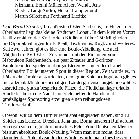
Niemann, Benni Müller, Albert Wendt, Jens
Riedel, Tangi Andro, Heiko Trampler und
Martin Silkeit mit Ferdinand Liedtke
[von Bernd Stracke]
Im äußersten Osten Sachsens, im Herzen der
Oberlausitz liegt das kleine Städtchen Löbau. In dem kleinen Vorort
Kittlitz residiert der SV Horken Kittlitz mit über 250 Mitgliedern
und Sportabteilungen für Fußball, Tischtennis, Rugby und weiteres.
Seit zwei Jahren gibt es hier eine Boule-Abteilung, die auch
Mitglied im PV Ost ist. Zusammen mit den Freunden von
Nabouleon Reichenbach, ein paar Zittauer und Görlitzer
Boulefreunden spielen und organisieren wir unter dem Label
Oberlausitz-Boule unseren Sport in dieser Region. Zeit wurde es, in
Löbau ein Turnier auszurichten, denn gute Spielbedingungen gibt es
hier allemal: Mit dem ehemaligen Landesgartenschaugelände gibt es
ausreichend gut zu bespielende Plätze, die Flutlichtanlage erlaubt
Spiele bis tief in die Nacht und viele helfende Hände und
großzügiges Sponsoring erzeugten einen reibungslosen
Turnierverlauf.
Obwohl wir zu dem Turnier recht spät eingeladen haben, sind 13
Spieler aus Leipzig, Dresden, Jena und Borna unserem Ruf gefolgt.
So ergab sich ein gut durchmischtes Feld: Vom Deutschen Meister
bis zum absoluten Boule-Neuling. Wenn man nun meint, dass
darunter das Spielniveau leiden würde, wurde man eines besseren