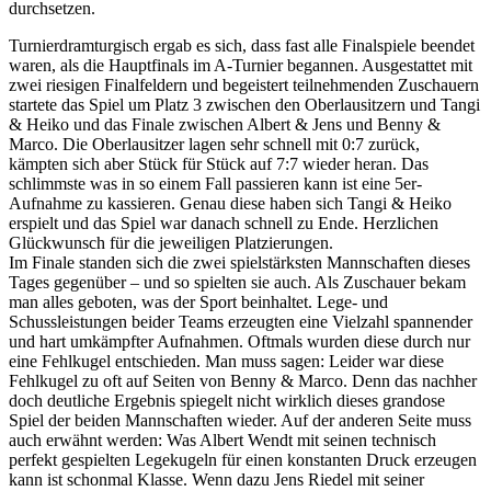
durchsetzen.
Turnierdramturgisch ergab es sich, dass fast alle Finalspiele beendet
waren, als die Hauptfinals im A-Turnier begannen. Ausgestattet mit
zwei riesigen Finalfeldern und begeistert teilnehmenden Zuschauern
startete das Spiel um Platz 3 zwischen den Oberlausitzern und Tangi
& Heiko und das Finale zwischen Albert & Jens und Benny &
Marco. Die Oberlausitzer lagen sehr schnell mit 0:7 zurück,
kämpten sich aber Stück für Stück auf 7:7 wieder heran. Das
schlimmste was in so einem Fall passieren kann ist eine 5er-
Aufnahme zu kassieren. Genau diese haben sich Tangi & Heiko
erspielt und das Spiel war danach schnell zu Ende. Herzlichen
Glückwunsch für die jeweiligen Platzierungen.
Im Finale standen sich die zwei spielstärksten Mannschaften dieses
Tages gegenüber – und so spielten sie auch. Als Zuschauer bekam
man alles geboten, was der Sport beinhaltet. Lege- und
Schussleistungen beider Teams erzeugten eine Vielzahl spannender
und hart umkämpfter Aufnahmen. Oftmals wurden diese durch nur
eine Fehlkugel entschieden. Man muss sagen: Leider war diese
Fehlkugel zu oft auf Seiten von Benny & Marco. Denn das nachher
doch deutliche Ergebnis spiegelt nicht wirklich dieses grandose
Spiel der beiden Mannschaften wieder. Auf der anderen Seite muss
auch erwähnt werden: Was Albert Wendt mit seinen technisch
perfekt gespielten Legekugeln für einen konstanten Druck erzeugen
kann ist schonmal Klasse. Wenn dazu Jens Riedel mit seiner