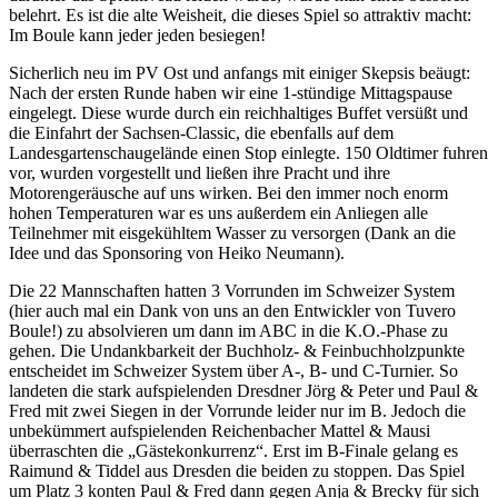
belehrt. Es ist die alte Weisheit, die dieses Spiel so attraktiv macht:
Im Boule kann jeder jeden besiegen!
Sicherlich neu im PV Ost und anfangs mit einiger Skepsis beäugt:
Nach der ersten Runde haben wir eine 1-stündige Mittagspause
eingelegt. Diese wurde durch ein reichhaltiges Buffet versüßt und
die Einfahrt der Sachsen-Classic, die ebenfalls auf dem
Landesgartenschaugelände einen Stop einlegte. 150 Oldtimer fuhren
vor, wurden vorgestellt und ließen ihre Pracht und ihre
Motorengeräusche auf uns wirken. Bei den immer noch enorm
hohen Temperaturen war es uns außerdem ein Anliegen alle
Teilnehmer mit eisgekühltem Wasser zu versorgen (Dank an die
Idee und das Sponsoring von Heiko Neumann).
Die 22 Mannschaften hatten 3 Vorrunden im Schweizer System
(hier auch mal ein Dank von uns an den Entwickler von Tuvero
Boule!) zu absolvieren um dann im ABC in die K.O.-Phase zu
gehen. Die Undankbarkeit der Buchholz- & Feinbuchholzpunkte
entscheidet im Schweizer System über A-, B- und C-Turnier. So
landeten die stark aufspielenden Dresdner Jörg & Peter und Paul &
Fred mit zwei Siegen in der Vorrunde leider nur im B. Jedoch die
unbekümmert aufspielenden Reichenbacher Mattel & Mausi
überraschten die „Gästekonkurrenz“. Erst im B-Finale gelang es
Raimund & Tiddel aus Dresden die beiden zu stoppen. Das Spiel
um Platz 3 konten Paul & Fred dann gegen Anja & Brecky für sich