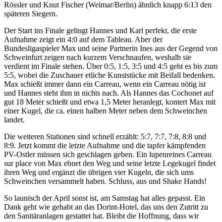
Rössler und Knut Fischer (Weimar/Berlin) ähnlich knapp 6:13 den
späteren Siegern.
Der Start ins Finale gelingt Hannes und Karl perfekt, die erste
Aufnahme zeigt ein 4:0 auf dem Tableau. Aber der
Bundesligaspieler Max und seine Partnerin Ines aus der Gegend von
Schweinfurt zeigen nach kurzem Verschnaufen, weshalb sie
verdient im Finale stehen. Über 0:5, 1:5, 3:5 und 4:5 geht es bis zum
5:5, wobei die Zuschauer etliche Kunststücke mit Beifall bedenken.
Max schießt immer dann ein Carreau, wenn ein Carreau nötig ist
und Hannes steht ihm in nichts nach. Als Hannes das Cochonet auf
gut 18 Meter schießt und etwa 1,5 Meter heranlegt, kontert Max mit
einer Kugel, die ca. einen halben Meter neben dem Schweinchen
landet.
Die weiteren Stationen sind schnell erzählt: 5:7, 7:7, 7:8, 8:8 und
8:9. Jetzt kommt die letzte Aufnahme und die tapfer kämpfenden
PV-Ostler müssen sich geschlagen geben. Ein lupenreines Carreau
sur place von Max ebnet den Weg und seine letzte Legekugel findet
ihren Weg und ergänzt die übrigen vier Kugeln, die sich ums
Schweinchen versammelt haben. Schluss, aus und Shake Hands!
So launisch der April sonst ist, am Samstag hat alles gepasst. Ein
Dank geht wie gehabt an das Dorint-Hotel, das uns den Zutritt zu
den Sanitäranlagen gestattet hat. Bleibt die Hoffnung, dass wir