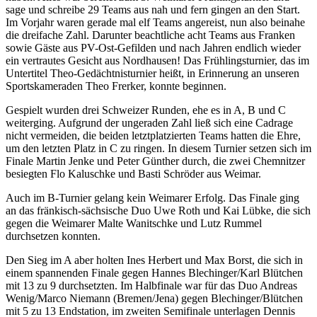
sage und schreibe 29 Teams aus nah und fern gingen an den Start.
Im Vorjahr waren gerade mal elf Teams angereist, nun also beinahe
die dreifache Zahl. Darunter beachtliche acht Teams aus Franken
sowie Gäste aus PV-Ost-Gefilden und nach Jahren endlich wieder
ein vertrautes Gesicht aus Nordhausen! Das Frühlingsturnier, das im
Untertitel Theo-Gedächtnisturnier heißt, in Erinnerung an unseren
Sportskameraden Theo Frerker, konnte beginnen.
Gespielt wurden drei Schweizer Runden, ehe es in A, B und C
weiterging. Aufgrund der ungeraden Zahl ließ sich eine Cadrage
nicht vermeiden, die beiden letztplatzierten Teams hatten die Ehre,
um den letzten Platz in C zu ringen. In diesem Turnier setzen sich im
Finale Martin Jenke und Peter Günther durch, die zwei Chemnitzer
besiegten Flo Kaluschke und Basti Schröder aus Weimar.
Auch im B-Turnier gelang kein Weimarer Erfolg. Das Finale ging
an das fränkisch-sächsische Duo Uwe Roth und Kai Lübke, die sich
gegen die Weimarer Malte Wanitschke und Lutz Rummel
durchsetzen konnten.
Den Sieg im A aber holten Ines Herbert und Max Borst, die sich in
einem spannenden Finale gegen Hannes Blechinger/Karl Blütchen
mit 13 zu 9 durchsetzten. Im Halbfinale war für das Duo Andreas
Wenig/Marco Niemann (Bremen/Jena) gegen Blechinger/Blütchen
mit 5 zu 13 Endstation, im zweiten Semifinale unterlagen Dennis