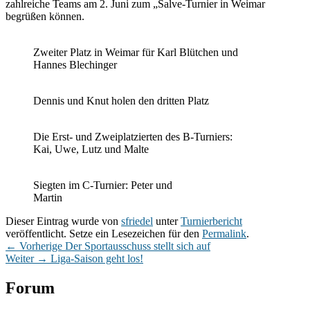
zahlreiche Teams am 2. Juni zum „Salve-Turnier in Weimar
begrüßen können.
Zweiter Platz in Weimar für Karl Blütchen und
Hannes Blechinger
Dennis und Knut holen den dritten Platz
Die Erst- und Zweiplatzierten des B-Turniers:
Kai, Uwe, Lutz und Malte
Siegten im C-Turnier: Peter und
Martin
Dieser Eintrag wurde von
sfriedel
unter
Turnierbericht
veröffentlicht. Setze ein Lesezeichen für den
Permalink
.
Beitragsnavigation
Vorheriger
←
Vorherige
Der Sportausschuss stellt sich auf
Nächster
Beitrag:
Weiter
→
Liga-Saison geht los!
Beitrag:
Primärer
Forum
Seitenleisten-