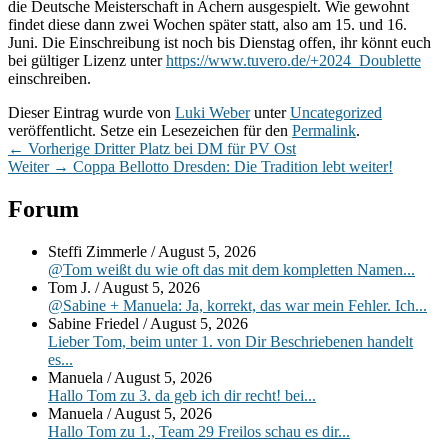
die Deutsche Meisterschaft in Achern ausgespielt. Wie gewohnt
findet diese dann zwei Wochen später statt, also am 15. und 16.
Juni. Die Einschreibung ist noch bis Dienstag offen, ihr könnt euch
bei gültiger Lizenz unter
https://www.tuvero.de/+2024_Doublette
einschreiben.
Dieser Eintrag wurde von
Luki Weber
unter
Uncategorized
veröffentlicht. Setze ein Lesezeichen für den
Permalink
.
Beitragsnavigation
Vorheriger
←
Vorherige
Dritter Platz bei DM für PV Ost
Nächster
Beitrag:
Weiter
→
Coppa Bellotto Dresden: Die Tradition lebt weiter!
Beitrag:
Primärer
Forum
Seitenleisten-
Steffi Zimmerle
/
August 5, 2026
Widgetbereich
@Tom weißt du wie oft das mit dem kompletten Namen...
Tom J.
/
August 5, 2026
@Sabine + Manuela: Ja, korrekt, das war mein Fehler. Ich...
Sabine Friedel
/
August 5, 2026
Lieber Tom, beim unter 1. von Dir Beschriebenen handelt
es...
Manuela
/
August 5, 2026
Hallo Tom zu 3. da geb ich dir recht! bei...
Manuela
/
August 5, 2026
Hallo Tom zu 1., Team 29 Freilos schau es dir...