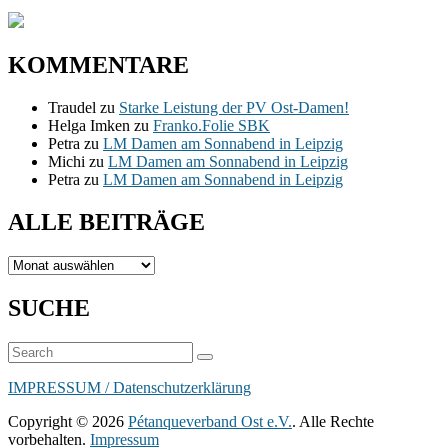
KOMMENTARE
Traudel
zu
Starke Leistung der PV Ost-Damen!
Helga Imken
zu
Franko.Folie SBK
Petra
zu
LM Damen am Sonnabend in Leipzig
Michi
zu
LM Damen am Sonnabend in Leipzig
Petra
zu
LM Damen am Sonnabend in Leipzig
ALLE BEITRÄGE
ALLE
BEITRÄGE
SUCHE
Suchen
Suchen
nach:
IMPRESSUM / Datenschutzerklärung
Copyright © 2026
Pétanqueverband Ost e.V.
. Alle Rechte
vorbehalten.
Impressum