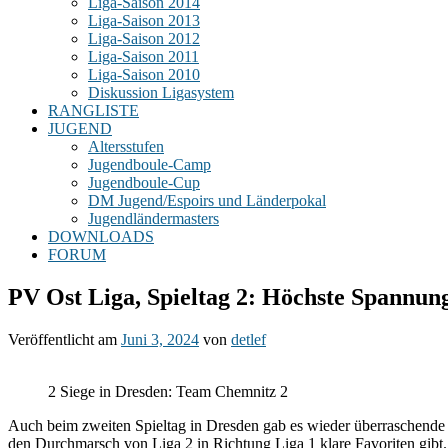
Liga-Saison 2014
Liga-Saison 2013
Liga-Saison 2012
Liga-Saison 2011
Liga-Saison 2010
Diskussion Ligasystem
RANGLISTE
JUGEND
Altersstufen
Jugendboule-Camp
Jugendboule-Cup
DM Jugend/Espoirs und Länderpokal
Jugendländermasters
DOWNLOADS
FORUM
PV Ost Liga, Spieltag 2: Höchste Spannung
Veröffentlicht am
Juni 3, 2024
von
detlef
2 Siege in Dresden: Team Chemnitz 2
Auch beim zweiten Spieltag in Dresden gab es wieder überraschende E
den Durchmarsch von Liga 2 in Richtung Liga 1 klare Favoriten gibt.