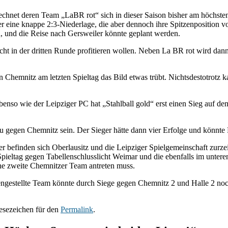
echnet deren Team „LaBR rot“ sich in dieser Saison bisher am höchsten
eine knappe 2:3-Niederlage, die aber dennoch ihre Spitzenposition vor
 und die Reise nach Gersweiler könnte geplant werden.
cht in der dritten Runde profitieren wollen. Neben La BR rot wird dann
n Chemnitz am letzten Spieltag das Bild etwas trübt. Nichtsdestotrotz k
enso wie der Leipziger PC hat „Stahlball gold“ erst einen Sieg auf d
gegen Chemnitz sein. Der Sieger hätte dann vier Erfolge und könnte La
r befinden sich Oberlausitz und die Leipziger Spielgemeinschaft zurze
n Spieltag gegen Tabellenschlusslicht Weimar und die ebenfalls im unter
he zweite Chemnitzer Team antreten muss.
gestellte Team könnte durch Siege gegen Chemnitz 2 und Halle 2 noch 
Lesezeichen für den
Permalink
.