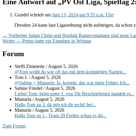
Eine Antwort auf „PV Ost Liga, Spieltag 2
Gundel
schrieb
am
Juni 13, 2024 um 9:35 a.m. Uhr
:
Dresden 24 kann laut Ligaordnung nicht aufsteigen, da schon 
Beitragsnavigation
Vorheriger
←
Vorherige
Julian Christ und Harilala Ranaivomanana sind neue La
Nächster
Beitrag:
Weiter
→
Petrus hatte ein Einsehen in Weimar
Beitrag:
Primärer
Forum
Seitenleisten-
Steffi Zimmerle
/
August 5, 2026
Widgetbereich
@Tom weißt du wie oft das mit dem kompletten Namen...
Tom J.
/
August 5, 2026
@Sabine + Manuela: Ja, korrekt, das war mein Fehler. Ich...
Sabine Friedel
/
August 5, 2026
Lieber Tom, beim unter 1. von Dir Beschriebenen handelt es...
Manuela
/
August 5, 2026
Hallo Tom zu 3. da geb ich dir recht! bei...
Manuela
/
August 5, 2026
Hallo Tom zu 1., Team 29 Freilos schau es dir...
Zum Forum