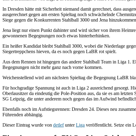
In Dresden hätte mit Sicherheit niemand damit gerechnet, dass ausger
ausgerechnet gegen am ersten Spieltag noch schwächelnde Chemnitzer 
Siege gegen die Konkurrenten Stahlball 3000 und Jena hinzukommen,
Jena liegt nur einen Punkt dahinter und wird sicher von ihrem Heimre
gewonnenen Begegnungen noch etwas hinterherhinken.
Ein heißer Kandidat bleibt Stahlball 3000, wobei die Niederlage gege
Siegertreppchens hieven, da es noch gegen LaBR rot spielt.
Aus dem Rennen ist hingegen das andere Stahlball Team in Liga 1. Eb
Begegnungen nicht mehr ganz nach vorne kommen.
Weichenstellend wird am nächsten Spieltag die Begegnung LaBR blau 
Für hochgradige Spannung ist auch in Liga 2 ausreichend gesorgt. Hie
Oberlausitzer da eindeutig die Pole-Position aus, da sie es am letzte
SG Leipzig, die unter anderem noch gegen das im Aufwind befindlic
Ebenfalls noch im Aufstiegsrennen: Dresden 24. Dieses neu zusammen
Führenden abhängig.
Dieser Eintrag wurde von
detlef
unter
Liga
veröffentlicht. Setze ein 