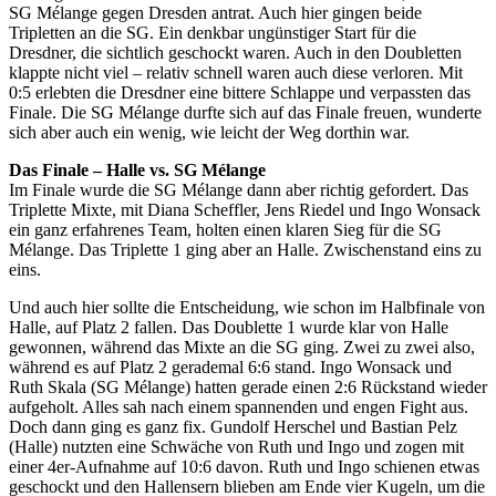
SG Mélange gegen Dresden antrat. Auch hier gingen beide
Tripletten an die SG. Ein denkbar ungünstiger Start für die
Dresdner, die sichtlich geschockt waren. Auch in den Doubletten
klappte nicht viel – relativ schnell waren auch diese verloren. Mit
0:5 erlebten die Dresdner eine bittere Schlappe und verpassten das
Finale. Die SG Mélange durfte sich auf das Finale freuen, wunderte
sich aber auch ein wenig, wie leicht der Weg dorthin war.
Das Finale – Halle vs. SG Mélange
Im Finale wurde die SG Mélange dann aber richtig gefordert. Das
Triplette Mixte, mit Diana Scheffler, Jens Riedel und Ingo Wonsack
ein ganz erfahrenes Team, holten einen klaren Sieg für die SG
Mélange. Das Triplette 1 ging aber an Halle. Zwischenstand eins zu
eins.
Und auch hier sollte die Entscheidung, wie schon im Halbfinale von
Halle, auf Platz 2 fallen. Das Doublette 1 wurde klar von Halle
gewonnen, während das Mixte an die SG ging. Zwei zu zwei also,
während es auf Platz 2 gerademal 6:6 stand. Ingo Wonsack und
Ruth Skala (SG Mélange) hatten gerade einen 2:6 Rückstand wieder
aufgeholt. Alles sah nach einem spannenden und engen Fight aus.
Doch dann ging es ganz fix. Gundolf Herschel und Bastian Pelz
(Halle) nutzten eine Schwäche von Ruth und Ingo und zogen mit
einer 4er-Aufnahme auf 10:6 davon. Ruth und Ingo schienen etwas
geschockt und den Hallensern blieben am Ende vier Kugeln, um die