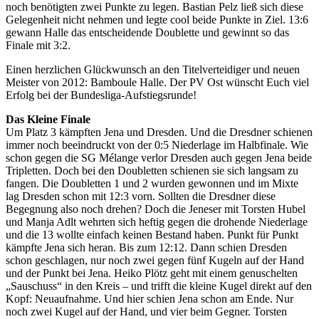
noch benötigten zwei Punkte zu legen. Bastian Pelz ließ sich diese
Gelegenheit nicht nehmen und legte cool beide Punkte in Ziel. 13:6
gewann Halle das entscheidende Doublette und gewinnt so das
Finale mit 3:2.
Einen herzlichen Glückwunsch an den Titelverteidiger und neuen
Meister von 2012: Bamboule Halle. Der PV Ost wünscht Euch viel
Erfolg bei der Bundesliga-Aufstiegsrunde!
Das Kleine Finale
Um Platz 3 kämpften Jena und Dresden. Und die Dresdner schienen
immer noch beeindruckt von der 0:5 Niederlage im Halbfinale. Wie
schon gegen die SG Mélange verlor Dresden auch gegen Jena beide
Tripletten. Doch bei den Doubletten schienen sie sich langsam zu
fangen. Die Doubletten 1 und 2 wurden gewonnen und im Mixte
lag Dresden schon mit 12:3 vorn. Sollten die Dresdner diese
Begegnung also noch drehen? Doch die Jeneser mit Torsten Hubel
und Manja Adlt wehrten sich heftig gegen die drohende Niederlage
und die 13 wollte einfach keinen Bestand haben. Punkt für Punkt
kämpfte Jena sich heran. Bis zum 12:12. Dann schien Dresden
schon geschlagen, nur noch zwei gegen fünf Kugeln auf der Hand
und der Punkt bei Jena. Heiko Plötz geht mit einem genuschelten
„Sauschuss“ in den Kreis – und trifft die kleine Kugel direkt auf den
Kopf: Neuaufnahme. Und hier schien Jena schon am Ende. Nur
noch zwei Kugel auf der Hand, und vier beim Gegner. Torsten