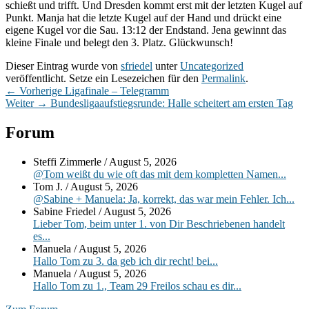
schießt und trifft. Und Dresden kommt erst mit der letzten Kugel auf
Punkt. Manja hat die letzte Kugel auf der Hand und drückt eine
eigene Kugel vor die Sau. 13:12 der Endstand. Jena gewinnt das
kleine Finale und belegt den 3. Platz. Glückwunsch!
Dieser Eintrag wurde von
sfriedel
unter
Uncategorized
veröffentlicht. Setze ein Lesezeichen für den
Permalink
.
Beitragsnavigation
Vorheriger
←
Vorherige
Ligafinale – Telegramm
Nächster
Beitrag:
Weiter
→
Bundesligaaufstiegsrunde: Halle scheitert am ersten Tag
Beitrag:
Primärer
Forum
Seitenleisten-
Steffi Zimmerle
/
August 5, 2026
Widgetbereich
@Tom weißt du wie oft das mit dem kompletten Namen...
Tom J.
/
August 5, 2026
@Sabine + Manuela: Ja, korrekt, das war mein Fehler. Ich...
Sabine Friedel
/
August 5, 2026
Lieber Tom, beim unter 1. von Dir Beschriebenen handelt
es...
Manuela
/
August 5, 2026
Hallo Tom zu 3. da geb ich dir recht! bei...
Manuela
/
August 5, 2026
Hallo Tom zu 1., Team 29 Freilos schau es dir...