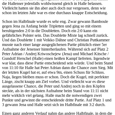
die Hallenser jedenfalls wohlwissend gleich in Halle belassen.
Vielleicht hatten sie ihn aber auch doch nur vergessen, denn wie
schon im letzten Jahr war es eine durchaus knappe Entscheidung.
Schon im Halbfinale wurde es sehr eng. Zwar gewann Bamboule
gegen Jena zu Anfang beide Tripletten und ging so mit einem
beruhigenden 2:0 in die Doubletten. Doch ein 2:0 kann ein
gefährliches Polster sein. Das Doublette Mixte lag schnell zurück.
Und das Doublette 1 mit Veikko Dähne und Christian Puttkammer
musste nach einer lange ausgeglichenen Partie plötzlich einer 5er
Aufnahme der Jenenser hinterherlaufen. Während sich auf Platz 2
Peter Adrian / Andrej Kriwoschejew (Jena) und Michael Kitsche /
Gundolf Herschel (Halle) einen heißen Kampf lieferten. Irgendwie
war klar, dass diese Partie entscheidend sein würde. Und beim Stand
von 11:10 für Halle hat Peter Adrian dann die Chance zum Sieg. Mit
der letzten Kugel hat er, auf etwa 9m, einen Schuss für Schluss.
Naja, liegen bleiben muss er schon. Doch die Kugel, mit perfekter
Länge, zischt knapp am Ziel vorbei. Und vielleicht war es diese
ausgelassene Chance, die Peter und Andrej noch in den Köpfen
steckte, als in der nächsten Aufnahme beim Stand von 11:11 nicht
mehr wirklich viel gelang. Halle macht die notwendigen zwei
Punkte und gewinnt die entscheidende dritte Partie. Auf Platz 1 und
3 gewann Jena und Halle setzt sich im Halbfinale mit 3:2 durch.
Einen ganz anderen Verlauf nahm das andere Halbfinale, in dem die