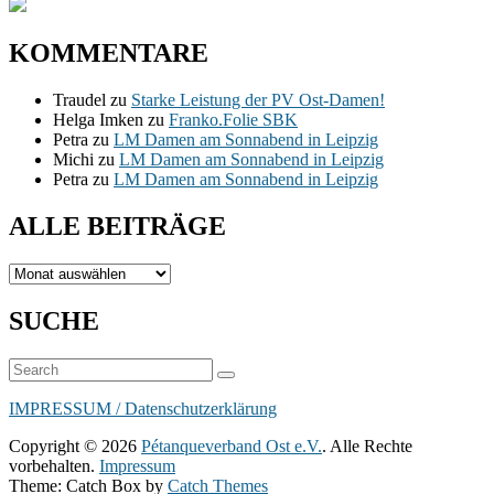
KOMMENTARE
Traudel
zu
Starke Leistung der PV Ost-Damen!
Helga Imken
zu
Franko.Folie SBK
Petra
zu
LM Damen am Sonnabend in Leipzig
Michi
zu
LM Damen am Sonnabend in Leipzig
Petra
zu
LM Damen am Sonnabend in Leipzig
ALLE BEITRÄGE
ALLE
BEITRÄGE
SUCHE
Suchen
Suchen
nach:
IMPRESSUM / Datenschutzerklärung
Copyright © 2026
Pétanqueverband Ost e.V.
. Alle Rechte
vorbehalten.
Impressum
Theme: Catch Box by
Catch Themes