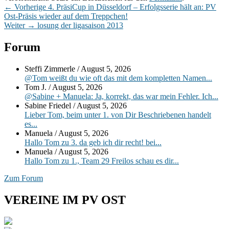
Beitragsnavigation
Vorheriger
←
Vorherige
4. PräsiCup in Düsseldorf – Erfolgsserie hält an: PV
Beitrag:
Ost-Präsis wieder auf dem Treppchen!
Nächster
Weiter
→
losung der ligasaison 2013
Beitrag:
Primärer
Forum
Seitenleisten-
Steffi Zimmerle
/
August 5, 2026
Widgetbereich
@Tom weißt du wie oft das mit dem kompletten Namen...
Tom J.
/
August 5, 2026
@Sabine + Manuela: Ja, korrekt, das war mein Fehler. Ich...
Sabine Friedel
/
August 5, 2026
Lieber Tom, beim unter 1. von Dir Beschriebenen handelt
es...
Manuela
/
August 5, 2026
Hallo Tom zu 3. da geb ich dir recht! bei...
Manuela
/
August 5, 2026
Hallo Tom zu 1., Team 29 Freilos schau es dir...
Zum Forum
VEREINE IM PV OST