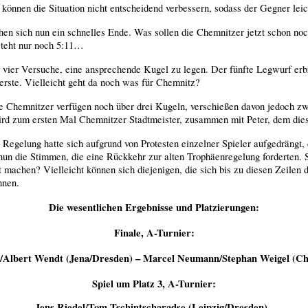
können die Situation nicht entscheidend verbessern, sodass der Gegner leich
en sich nun ein schnelles Ende. Was sollen die Chemnitzer jetzt schon no
steht nur noch 5:11…
en vier Versuche, eine ansprechende Kugel zu legen. Der fünfte Legwurf e
erste. Vielleicht geht da noch was für Chemnitz?
ie Chemnitzer verfügen noch über drei Kugeln, verschießen davon jedoch zw
wird zum ersten Mal Chemnitzer Stadtmeister, zusammen mit Peter, dem diese
Regelung hatte sich aufgrund von Protesten einzelner Spieler aufgedrängt, 
 nun die Stimmen, die eine Rückkehr zur alten Trophäenregelung forderten.
machen? Vielleicht können sich diejenigen, die sich bis zu diesen Zeile
nnen.
Die wesentlichen Ergebnisse und Platzierungen:
Finale, A-Turnier:
/Albert Wendt (Jena/Dresden) – Marcel Neumann/Stephan Weigel (Ch
Spiel um Platz 3, A-Turnier:
Jens Riedel/Tom Tschintscharadse (Leipzig/Dresden) –