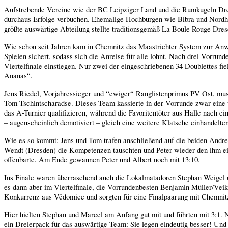
Aufstrebende Vereine wie der BC Leipziger Land und die Rumkugeln Dresde
durchaus Erfolge verbuchen. Ehemalige Hochburgen wie Bibra und Nordha
größte auswärtige Abteilung stellte traditionsgemäß La Boule Rouge Dres
Wie schon seit Jahren kam in Chemnitz das Maastrichter System zur Anwen
Spielen sichert, sodass sich die Anreise für alle lohnt. Nach drei Vorr
Viertelfinale einstiegen. Nur zwei der eingeschriebenen 34 Doublettes fie
Ananas“.
Jens Riedel, Vorjahressieger und “ewiger“ Ranglistenprimus PV Ost, mus
Tom Tschintscharadse. Dieses Team kassierte in der Vorrunde zwar eine 
das A-Turnier qualifizieren, während die Favoritentöter aus Halle nac
– augenscheinlich demotiviert – gleich eine weitere Klatsche einhandelte
Wie es so kommt: Jens und Tom trafen anschließend auf die beiden Andrea
Wendt (Dresden) die Kompetenzen tauschten und Peter wieder den ihm e
offenbarte. Am Ende gewannen Peter und Albert noch mit 13:10.
Ins Finale waren überraschend auch die Lokalmatadoren Stephan Weigel u
es dann aber im Viertelfinale, die Vorrundenbesten Benjamin Müller/Vei
Konkurrenz aus Vědomice und sorgten für eine Finalpaarung mit Chemnitz
Hier hielten Stephan und Marcel am Anfang gut mit und führten mit 3:1.
ein Dreierpack für das auswärtige Team: Sie legen eindeutig besser! Un