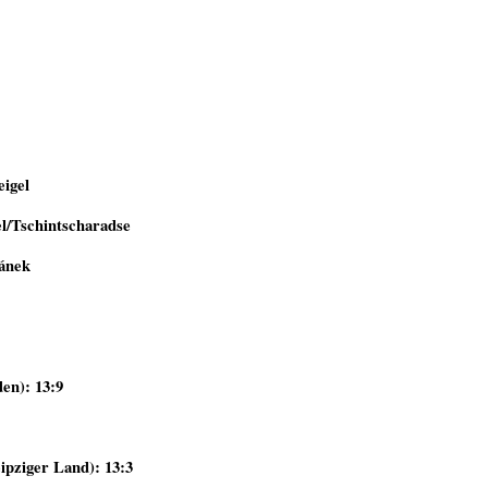
igel
/Tschintscharadse
ánek
en): 13:9
pziger Land): 13:3