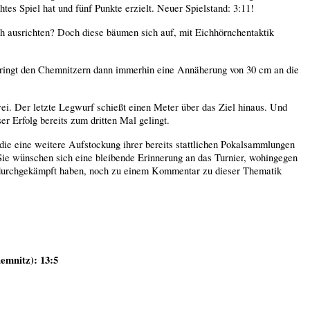
tes Spiel hat und fünf Punkte erzielt. Neuer Spielstand: 3:11!
ch ausrichten? Doch diese bäumen sich auf, mit Eichhörnchentaktik
rbringt den Chemnitzern dann immerhin eine Annäherung von 30 cm an die
ei. Der letzte Legwurf schießt einen Meter über das Ziel hinaus. Und
r Erfolg bereits zum dritten Mal gelingt.
die eine weitere Aufstockung ihrer bereits stattlichen Pokalsammlungen
 Sie wünschen sich eine bleibende Erinnerung an das Turnier, wohingegen
n durchgekämpft haben, noch zu einem Kommentar zu dieser Thematik
emnitz): 13:5