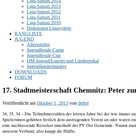
Liga-Saison 2014
Liga-Saison 2013
Liga-Saison 2012
Liga-Saison 2011
Liga-Saison 2010
Diskussion Ligasystem
RANGLISTE
JUGEND
Altersstufen
Jugendboule-Camp
Jugendboule-Cup
DM Jugend/Espoirs und Länderpokal
Jugendländermasters
DOWNLOADS
FORUM
17. Stadtmeisterschaft Chemnitz: Peter zu
Veröffentlicht am
Oktober 1, 2013
von
detlef
34, 35, 34 – Die Teilnehmerzahlen der letzten Jahre bei der wie immer au
Spielerinnen gehörten freilich dem austragenden Verein an oder waren zum
eine nachlassende Reiselust innerhalb der PV Ost-Gemeinde. Nimmt man di
unserem Verband, also knapp die Hälfte.