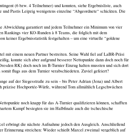
tingent (6 bzw. 4 Teilnehmer) und konnten, siehe Ergebnisliste, auch
 und Pastis Leipzig wenigstens einzelne “Abgeordnete“ schickten. Die
gige Abwicklung garantiert und jedem Teilnehmer ein Minimum von vier
nen Rankings vier KO-Runden à 8 Teams, die folglich mit dem
n keiner Ergebnisstatistik festgehalten – um eine virtuelle “goldene
l mit einem neuen Partner bestreiten. Seine Wahl fiel auf LaBR-Präsi
ßig, konnte sich aber aufgrund besserer Nettopunkte dann doch noch für
Dresden RK) doch noch im B-Turnier Einzug halten mussten und sich dort
 somit flugs aus dem Turnier verabschiedeten. Zuviel gefeiert?
ge auf der Siegesstraße zu sein – bis Peter Adrian (Jena) und Albert
rch präzise Hochportée-Würfe, während Tom allmählich Legschwächen
ttopunkte noch knapp für das A-Turnier qualifizieren können, schafften
hartem Kampf besiegten sie im Halbfinale auch die tschechische
cel erbringt die nächste Aufnahme jedoch den Ausgleich.
Anschließend
er Erinnerung streichen: Wieder schießt Marcel zweimal vergeblich auf