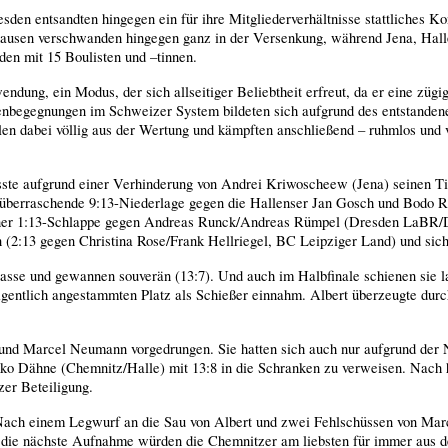
n entsandten hingegen ein für ihre Mitgliederverhältnisse stattliches Kon
usen verschwanden hingegen ganz in der Versenkung, während Jena, Halle
den mit 15 Boulisten und –tinnen.
dung, ein Modus, der sich allseitiger Beliebtheit erfreut, da er eine zü
undenbegegnungen im Schweizer System bildeten sich aufgrund des entstande
len dabei völlig aus der Wertung und kämpften anschließend – ruhmlos und vo
ste aufgrund einer Verhinderung von Andrei Kriwoscheew (Jena) seinen Tite
überraschende 9:13-Niederlage gegen die Hallenser Jan Gosch und Bodo Rei
h einer 1:13-Schlappe gegen Andreas Runck/Andreas Rümpel (Dresden LaBR/
n (2:13 gegen Christina Rose/Frank Hellriegel, BC Leipziger Land) und sich
sse und gewannen souverän (13:7). Und auch im Halbfinale schienen sie lan
igentlich angestammten Platz als Schießer einnahm. Albert überzeugte du
nd Marcel Neumann vorgedrungen. Sie hatten sich auch nur aufgrund der Ne
kko Dähne (Chemnitz/Halle) mit 13:8 in die Schranken zu verweisen. Nach 
er Beteiligung.
 Nach einem Legwurf an die Sau von Albert und zwei Fehlschüssen von Mar
d die nächste Aufnahme würden die Chemnitzer am liebsten für immer aus d