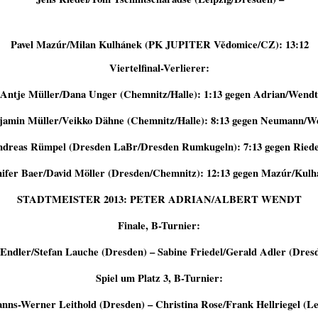
Pavel Mazúr/Milan Kulhánek (PK JUPITER Vědomice/CZ): 13:12
Viertelfinal-Verlierer:
Antje Müller/Dana Unger (Chemnitz/Halle): 1:13 gegen Adrian/Wendt
jamin Müller/Veikko Dähne (Chemnitz/Halle): 8:13 gegen Neumann/We
dreas Rümpel (Dresden LaBr/Dresden Rumkugeln): 7:13 gegen Riedel
nifer Baer/David Möller (Dresden/Chemnitz): 12:13 gegen Mazúr/Kulh
STADTMEISTER 2013: PETER ADRIAN/ALBERT WENDT
Finale, B-Turnier:
Endler/Stefan Lauche (Dresden) – Sabine Friedel/Gerald Adler (Dresd
Spiel um Platz 3, B-Turnier:
ns-Werner Leithold (Dresden) – Christina Rose/Frank Hellriegel (Lei