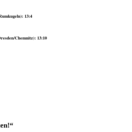
Rumkugeln): 13:4
resden/Chemnitz): 13:10
ten!“