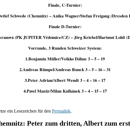
Finale, C-Turnier:
Detlef Schwede (Chemnitz) – Anika Wagner/Stefan Freigang (Dresden 
Finale D-Turnier:
 Beranová (PK JUPITER Vědomice/CZ) – Jörg Kriebel/Hartmut Lohß (D
Vorrunde, 3 Runden Schweizer System:
1.Benjamin Müller/Veikko Dähne 3 – 5 – 19
2.Andreas Rümpel/Andreas Runck 3 – 5 – 16 – 31
3.Peter Adrian/Albert Wendt 3 – 4 – 16 – 17
4.Pavel Mazúr/Milan Kulhánek 3 – 4 – 15 – 17
etze ein Lesezeichen für den
Permalink
.
hemnitz: Peter zum dritten, Albert zum ers