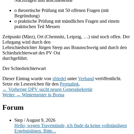
Nachfragen und anschließende
o theoretische Prüfung mit 50 offenen Fragen (mit
Begründung)
o praktische Prüfung mit mündlichen Fragen und einem
praktischen Teil Messen
Zeitpunkt (März), Ort (Chemnitz, Leipzig, …) sind noch offen. Der
Lehrgang wird durch den
Lehrschiedsrichter Jürgen Steep aus Braunschweig und durch den
Schiedsrichterwart des PV Ost
durchgeführt.
Der Schiedsrichterwart
Dieser Eintrag wurde von
sfriedel
unter
Verband
veröffentlicht.
Setze ein Lesezeichen für den
Permalink
.
Beitragsnavigation
Vorheriger
←
Vorherige
DPV sucht neuen Generalsekretär
Nächster
Beitrag:
Weiter
→
Winterturnier in Borna
Beitrag:
Primärer
Forum
Seitenleisten-
Step
/
August 9, 2026
Widgetbereich
Hello, wegen Travemünde, ich finde da keine vollständigen
Ergebnislisten. Bitte...