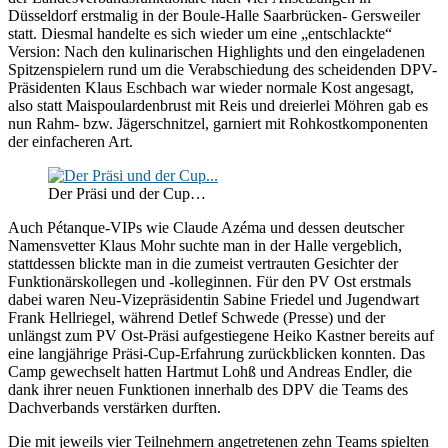
Düsseldorf erstmalig in der Boule-Halle Saarbrücken- Gersweiler
statt. Diesmal handelte es sich wieder um eine „entschlackte“
Version: Nach den kulinarischen Highlights und den eingeladenen
Spitzenspielern rund um die Verabschiedung des scheidenden DPV-
Präsidenten Klaus Eschbach war wieder normale Kost angesagt,
also statt Maispoulardenbrust mit Reis und dreierlei Möhren gab es
nun Rahm- bzw. Jägerschnitzel, garniert mit Rohkostkomponenten
der einfacheren Art.
Der Präsi und der Cup…
Auch Pétanque-VIPs wie Claude Azéma und dessen deutscher
Namensvetter Klaus Mohr suchte man in der Halle vergeblich,
stattdessen blickte man in die zumeist vertrauten Gesichter der
Funktionärskollegen und -kolleginnen. Für den PV Ost erstmals
dabei waren Neu-Vizepräsidentin Sabine Friedel und Jugendwart
Frank Hellriegel, während Detlef Schwede (Presse) und der
unlängst zum PV Ost-Präsi aufgestiegene Heiko Kastner bereits auf
eine langjährige Präsi-Cup-Erfahrung zurückblicken konnten. Das
Camp gewechselt hatten Hartmut Lohß und Andreas Endler, die
dank ihrer neuen Funktionen innerhalb des DPV die Teams des
Dachverbands verstärken durften.
Die mit jeweils vier Teilnehmern angetretenen zehn Teams spielten