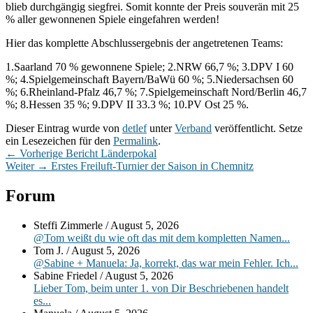
blieb durchgängig siegfrei. Somit konnte der Preis souverän mit 25
% aller gewonnenen Spiele eingefahren werden!
Hier das komplette Abschlussergebnis der angetretenen Teams:
1.Saarland 70 % gewonnene Spiele; 2.NRW 66,7 %; 3.DPV I 60
%; 4.Spielgemeinschaft Bayern/BaWü 60 %; 5.Niedersachsen 60
%; 6.Rheinland-Pfalz 46,7 %; 7.Spielgemeinschaft Nord/Berlin 46,7
%; 8.Hessen 35 %; 9.DPV II 33.3 %; 10.PV Ost 25 %.
Dieser Eintrag wurde von
detlef
unter
Verband
veröffentlicht. Setze
ein Lesezeichen für den
Permalink
.
Beitragsnavigation
Vorheriger
←
Vorherige
Bericht Länderpokal
Nächster
Beitrag:
Weiter
→
Erstes Freiluft-Turnier der Saison in Chemnitz
Beitrag:
Primärer
Forum
Seitenleisten-
Steffi Zimmerle
/
August 5, 2026
Widgetbereich
@Tom weißt du wie oft das mit dem kompletten Namen...
Tom J.
/
August 5, 2026
@Sabine + Manuela: Ja, korrekt, das war mein Fehler. Ich...
Sabine Friedel
/
August 5, 2026
Lieber Tom, beim unter 1. von Dir Beschriebenen handelt
es...