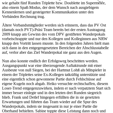
wie gehabt fünf Runden Triplette bzw. Doublette im Supermêlée,
also einem Spaß-Modus, der dem Wunsch nach ausgiebigem
Kennenlernen und gesteigerter Kommunikation unter den
Verbänden Rechnung trug.
Ältere Verbandsmitglieder werden sich erinnern, dass das PV Ost
(damals noch PVT)-Präsi Team bereits bei der ersten Austragung
2009 knapp am Gewinn des vom DPV gestifteten Wanderpokals
vorbeischrappte und nur den Kollegen und Kolleginnen aus NRW
knapp den Vortritt lassen musste. In den folgenden Jahren hielt man
sich dann in den entgegengesetzten Bereichen der Abschlusstabelle
auf, verlor aber das Ziel Wanderpokal nie ganz aus den Augen.
Nun also konnte endlich der Erfolgsweg beschritten werden.
Ausgangspunkt war eine überzeugende Auftaktrunde mit einer
Ausbeute von null Siegen, bei der Hartmut Lohß als Mitspieler in
einem der Triplettes seine Ex-Kollegen tatkräftig unterstützte und
eine eigentlich schon gewonnene Partie durch Fehlschüsse auf
eigene Kugeln noch abgab. Heiko versuchte rechtschaffen, diesem
Loser-Trend entgegenzuwirken, indem er nach verpatztem Start sich
immer besser einlegte und in den letzten drei Runden siegreich
blieb. Frank und Detlef hingegen erfüllten die in sie gesetzten
Erwartungen und führten das Team wieder auf die Spur des
Wanderpokals, indem sie insgesamt in nur je einer Partie die
Oberhand behielten. Sabine toppte diese Leistung dann noch und