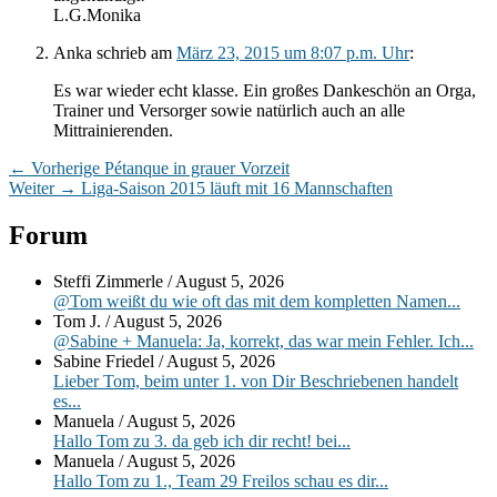
L.G.Monika
Anka
schrieb
am
März 23, 2015 um 8:07 p.m. Uhr
:
Es war wieder echt klasse. Ein großes Dankeschön an Orga,
Trainer und Versorger sowie natürlich auch an alle
Mittrainierenden.
Beitragsnavigation
Vorheriger
←
Vorherige
Pétanque in grauer Vorzeit
Nächster
Beitrag:
Weiter
→
Liga-Saison 2015 läuft mit 16 Mannschaften
Beitrag:
Primärer
Forum
Seitenleisten-
Steffi Zimmerle
/
August 5, 2026
Widgetbereich
@Tom weißt du wie oft das mit dem kompletten Namen...
Tom J.
/
August 5, 2026
@Sabine + Manuela: Ja, korrekt, das war mein Fehler. Ich...
Sabine Friedel
/
August 5, 2026
Lieber Tom, beim unter 1. von Dir Beschriebenen handelt
es...
Manuela
/
August 5, 2026
Hallo Tom zu 3. da geb ich dir recht! bei...
Manuela
/
August 5, 2026
Hallo Tom zu 1., Team 29 Freilos schau es dir...