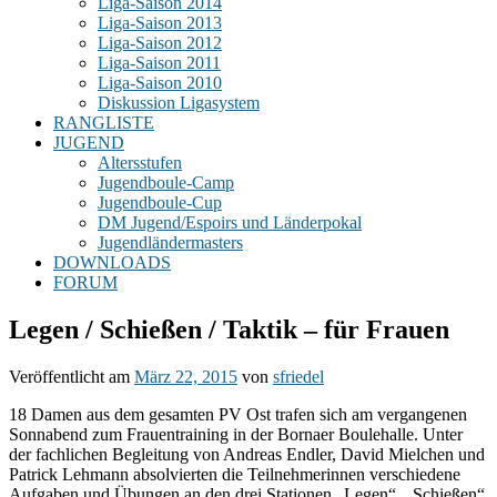
Liga-Saison 2014
Liga-Saison 2013
Liga-Saison 2012
Liga-Saison 2011
Liga-Saison 2010
Diskussion Ligasystem
RANGLISTE
JUGEND
Altersstufen
Jugendboule-Camp
Jugendboule-Cup
DM Jugend/Espoirs und Länderpokal
Jugendländermasters
DOWNLOADS
FORUM
Legen / Schießen / Taktik – für Frauen
Veröffentlicht am
März 22, 2015
von
sfriedel
18 Damen aus dem gesamten PV Ost trafen sich am vergangenen
Sonnabend zum Frauentraining in der Bornaer Boulehalle. Unter
der fachlichen Begleitung von Andreas Endler, David Mielchen und
Patrick Lehmann absolvierten die Teilnehmerinnen verschiedene
Aufgaben und Übungen an den drei Stationen „Legen“, „Schießen“