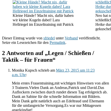
Kleine Hände? Macht nix, dafür haben
Neo hat ni
wir kleine Kugeln dabei! Lara
schließli
Hellriegel im Einzeltraining mit Patrick
Heike dur
gekuschel
Dieser Eintrag wurde von
sfriedel
unter
Verband
veröffentlicht.
Setze ein Lesezeichen für den
Permalink
.
2 Antworten auf „Legen / Schießen /
Taktik – für Frauen“
Monika Kupsch
schrieb
am
März 23, 2015 um 11:23
a.m. Uhr
:
Mein erstes Frauentraining,mit wichtigen Hinweisen von allen
3 Trainern.Vielen Dank an Andreas,Patrick und David.Das
Auflockern zwischen durch rundet diesen Tag erfolgreich ab.
Dank an Sabine für die schnelle Information mit Bildern.
Mein Dank geht natürlich auch an Edeltraud und Ehemann
für die umfangreiche Versorgung.Es war nur Mittagessen
angekündigt!