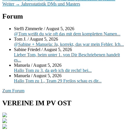
Nächster
Beitrag:
Weiter
→
Jahresstatistik DMs und Masters
Beitrag:
Primärer
Forum
Seitenleisten-
Steffi Zimmerle
/
August 5, 2026
Widgetbereich
@Tom weißt du wie oft das mit dem kompletten Namen...
Tom J.
/
August 5, 2026
@Sabine + Manuela: Ja, korrekt, das war mein Fehler. Ich...
Sabine Friedel
/
August 5, 2026
Lieber Tom, beim unter 1. von Dir Beschriebenen handelt
es...
Manuela
/
August 5, 2026
Hallo Tom zu 3. da geb ich dir recht! bei...
Manuela
/
August 5, 2026
Hallo Tom zu 1., Team 29 Freilos schau es dir...
Zum Forum
VEREINE IM PV OST