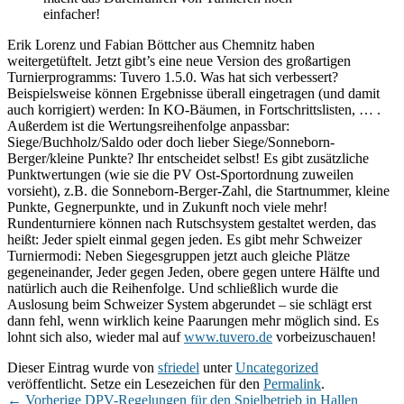
einfacher!
Erik Lorenz und Fabian Böttcher aus Chemnitz haben
weitergetüftelt. Jetzt gibt’s eine neue Version des großartigen
Turnierprogramms: Tuvero 1.5.0. Was hat sich verbessert?
Beispielsweise können Ergebnisse überall eingetragen (und damit
auch korrigiert) werden: In KO-Bäumen, in Fortschrittslisten, … .
Außerdem ist die Wertungsreihenfolge anpassbar:
Siege/Buchholz/Saldo oder doch lieber Siege/Sonneborn-
Berger/kleine Punkte? Ihr entscheidet selbst! Es gibt zusätzliche
Punktwertungen (wie sie die PV Ost-Sportordnung zuweilen
vorsieht), z.B. die Sonneborn-Berger-Zahl, die Startnummer, kleine
Punkte, Gegnerpunkte, und in Zukunft noch viele mehr!
Rundenturniere können nach Rutschsystem gestaltet werden, das
heißt: Jeder spielt einmal gegen jeden. Es gibt mehr Schweizer
Turniermodi: Neben Siegesgruppen jetzt auch gleiche Plätze
gegeneinander, Jeder gegen Jeden, obere gegen untere Hälfte und
natürlich auch die Reihenfolge. Und schließlich wurde die
Auslosung beim Schweizer System abgerundet – sie schlägt erst
dann fehl, wenn wirklich keine Paarungen mehr möglich sind. Es
lohnt sich also, wieder mal auf
www.tuvero.de
vorbeizuschauen!
Dieser Eintrag wurde von
sfriedel
unter
Uncategorized
veröffentlicht. Setze ein Lesezeichen für den
Permalink
.
Beitragsnavigation
Vorheriger
←
Vorherige
DPV-Regelungen für den Spielbetrieb in Hallen