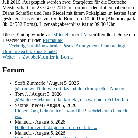
Juli 2016. Ausgespielt werden zwei Startplätze für die Deutsche
Meisterschaft am 23./24.07.2016 in Tromm – den dritten haben sich
Diana Scheffler und Jens Riedel mit ihrem Pokalplatz im letzten Jahr
gesichert. Los geht’s vor Ort in Borna um 10:00 Uhr (Blumrodapark
8b, 04552 Borna), Lizenzabgabeschluss ist um 09:30 Uhr.
Dieser Eintrag wurde von
sfriedel
unter
LM
veröffentlicht. Setze ein
Lesezeichen für den
Permalink
.
Beitragsnavigation
Vorheriger
←
Vorherige
Jubiläumsturnier Pastis: Anonymem Team gelingt
Beitrag:
Durchmarsch bis ins Finale!
Nächster
Weiter
→
Zwibbel-Turnier in Borna
Beitrag:
Primärer
Forum
Seitenleisten-
Steffi Zimmerle
/
August 5, 2026
Widgetbereich
@Tom weißt du wie oft das mit dem kompletten Namen...
Tom J.
/
August 5, 2026
@Sabine + Manuela: Ja, korrekt, das war mein Fehler. Ich...
Sabine Friedel
/
August 5, 2026
Lieber Tom, beim unter 1. von Dir Beschriebenen handelt
es...
Manuela
/
August 5, 2026
Hallo Tom zu 3. da geb ich dir recht! bei...
Manuela
/
August 5, 2026