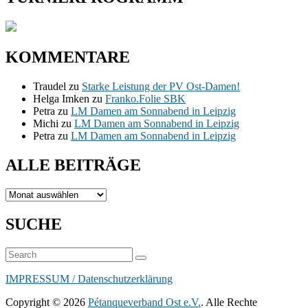
KOMMENTARE
Traudel
zu
Starke Leistung der PV Ost-Damen!
Helga Imken
zu
Franko.Folie SBK
Petra
zu
LM Damen am Sonnabend in Leipzig
Michi
zu
LM Damen am Sonnabend in Leipzig
Petra
zu
LM Damen am Sonnabend in Leipzig
ALLE BEITRÄGE
ALLE
BEITRÄGE
SUCHE
Suchen
Suchen
nach:
IMPRESSUM / Datenschutzerklärung
Copyright © 2026
Pétanqueverband Ost e.V.
. Alle Rechte