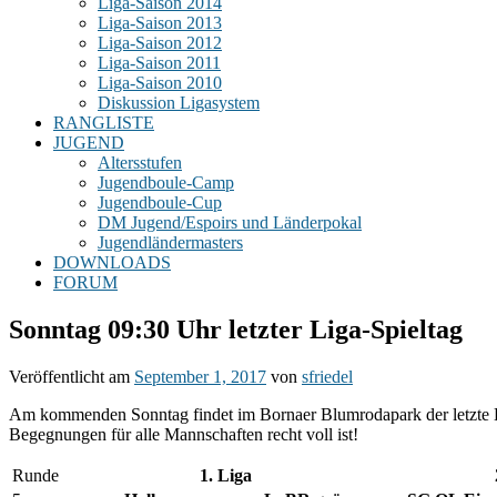
Liga-Saison 2014
Liga-Saison 2013
Liga-Saison 2012
Liga-Saison 2011
Liga-Saison 2010
Diskussion Ligasystem
RANGLISTE
JUGEND
Altersstufen
Jugendboule-Camp
Jugendboule-Cup
DM Jugend/Espoirs und Länderpokal
Jugendländermasters
DOWNLOADS
FORUM
Sonntag 09:30 Uhr letzter Liga-Spieltag
Veröffentlicht am
September 1, 2017
von
sfriedel
Am kommenden Sonntag findet im Bornaer Blumrodapark der letzte Lig
Begegnungen für alle Mannschaften recht voll ist!
Runde
1. Liga