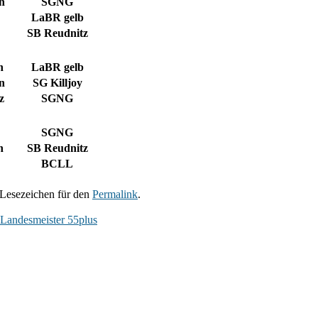
n
SGNG
LaBR gelb
SB Reudnitz
n
LaBR gelb
n
SG Killjoy
z
SGNG
SGNG
n
SB Reudnitz
BCLL
n Lesezeichen für den
Permalink
.
Landesmeister 55plus