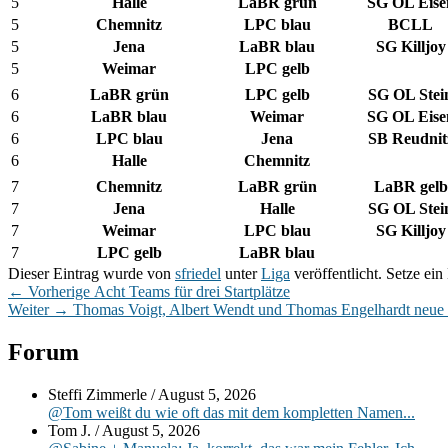
5
Halle
LaBR grün
SG OL Eise
5
Chemnitz
LPC blau
BCLL
5
Jena
LaBR blau
SG Killjoy
5
Weimar
LPC gelb
6
LaBR grün
LPC gelb
SG OL Stei
6
LaBR blau
Weimar
SG OL Eise
6
LPC blau
Jena
SB Reudnit
6
Halle
Chemnitz
7
Chemnitz
LaBR grün
LaBR gelb
7
Jena
Halle
SG OL Stei
7
Weimar
LPC blau
SG Killjoy
7
LPC gelb
LaBR blau
Dieser Eintrag wurde von
sfriedel
unter
Liga
veröffentlicht. Setze ei
Beitragsnavigation
Vorheriger
←
Vorherige
Acht Teams für drei Startplätze
Nächster
Beitrag:
Weiter
→
Thomas Voigt, Albert Wendt und Thomas Engelhardt neue 
Beitrag:
Primärer
Forum
Seitenleisten-
Steffi Zimmerle
/
August 5, 2026
Widgetbereich
@Tom weißt du wie oft das mit dem kompletten Namen...
Tom J.
/
August 5, 2026