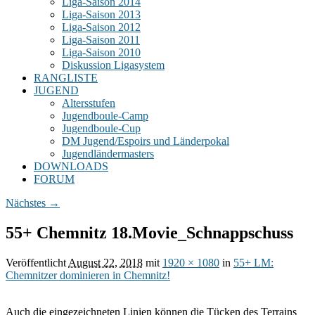
Liga-Saison 2014
Liga-Saison 2013
Liga-Saison 2012
Liga-Saison 2011
Liga-Saison 2010
Diskussion Ligasystem
RANGLISTE
JUGEND
Altersstufen
Jugendboule-Camp
Jugendboule-Cup
DM Jugend/Espoirs und Länderpokal
Jugendländermasters
DOWNLOADS
FORUM
Bilder-
Nächstes →
Navigation
55+ Chemnitz 18.Movie_Schnappschuss
Veröffentlicht
August 22, 2018
mit
1920 × 1080
in
55+ LM:
Chemnitzer dominieren in Chemnitz!
Auch die eingezeichneten Linien können die Tücken des Terrains