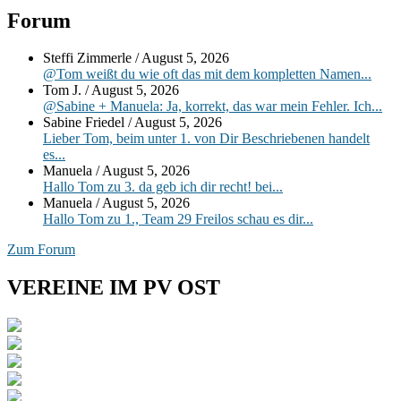
Primärer
Forum
Seitenleisten-
Steffi Zimmerle
/
August 5, 2026
Widgetbereich
@Tom weißt du wie oft das mit dem kompletten Namen...
Tom J.
/
August 5, 2026
@Sabine + Manuela: Ja, korrekt, das war mein Fehler. Ich...
Sabine Friedel
/
August 5, 2026
Lieber Tom, beim unter 1. von Dir Beschriebenen handelt
es...
Manuela
/
August 5, 2026
Hallo Tom zu 3. da geb ich dir recht! bei...
Manuela
/
August 5, 2026
Hallo Tom zu 1., Team 29 Freilos schau es dir...
Zum Forum
VEREINE IM PV OST