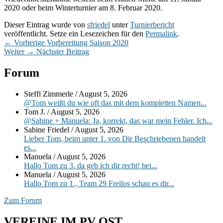
2020 oder beim Winterturnier am 8. Februar 2020.
Dieser Eintrag wurde von
sfriedel
unter
Turnierbericht
veröffentlicht. Setze ein Lesezeichen für den
Permalink
.
Beitragsnavigation
Vorheriger
←
Vorherige
Vorbereitung Saison 2020
Nächster
Beitrag:
Weiter
→
Nächster Beitrag
Beitrag:
Primärer
Forum
Seitenleisten-
Steffi Zimmerle
/
August 5, 2026
Widgetbereich
@Tom weißt du wie oft das mit dem kompletten Namen...
Tom J.
/
August 5, 2026
@Sabine + Manuela: Ja, korrekt, das war mein Fehler. Ich...
Sabine Friedel
/
August 5, 2026
Lieber Tom, beim unter 1. von Dir Beschriebenen handelt
es...
Manuela
/
August 5, 2026
Hallo Tom zu 3. da geb ich dir recht! bei...
Manuela
/
August 5, 2026
Hallo Tom zu 1., Team 29 Freilos schau es dir...
Zum Forum
VEREINE IM PV OST