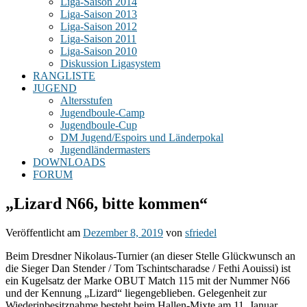
Liga-Saison 2014
Liga-Saison 2013
Liga-Saison 2012
Liga-Saison 2011
Liga-Saison 2010
Diskussion Ligasystem
RANGLISTE
JUGEND
Altersstufen
Jugendboule-Camp
Jugendboule-Cup
DM Jugend/Espoirs und Länderpokal
Jugendländermasters
DOWNLOADS
FORUM
„Lizard N66, bitte kommen“
Veröffentlicht am
Dezember 8, 2019
von
sfriedel
Beim Dresdner Nikolaus-Turnier (an dieser Stelle Glückwunsch an
die Sieger Dan Stender / Tom Tschintscharadse / Fethi Aouissi) ist
ein Kugelsatz der Marke OBUT Match 115 mit der Nummer N66
und der Kennung „Lizard“ liegengeblieben. Gelegenheit zur
Wiederinbesitznahme besteht beim Hallen-Mixte am 11. Januar