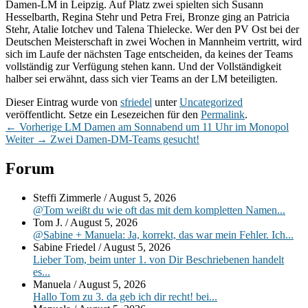
Damen-LM in Leipzig. Auf Platz zwei spielten sich Susann
Hesselbarth, Regina Stehr und Petra Frei, Bronze ging an Patricia
Stehr, Atalie Iotchev und Talena Thielecke. Wer den PV Ost bei der
Deutschen Meisterschaft in zwei Wochen in Mannheim vertritt, wird
sich im Laufe der nächsten Tage entscheiden, da keines der Teams
vollständig zur Verfügung stehen kann. Und der Vollständigkeit
halber sei erwähnt, dass sich vier Teams an der LM beteiligten.
Dieser Eintrag wurde von
sfriedel
unter
Uncategorized
veröffentlicht. Setze ein Lesezeichen für den
Permalink
.
Beitragsnavigation
Vorheriger
←
Vorherige
LM Damen am Sonnabend um 11 Uhr im Monopol
Nächster
Beitrag:
Weiter
→
Zwei Damen-DM-Teams gesucht!
Beitrag:
Primärer
Forum
Seitenleisten-
Steffi Zimmerle
/
August 5, 2026
Widgetbereich
@Tom weißt du wie oft das mit dem kompletten Namen...
Tom J.
/
August 5, 2026
@Sabine + Manuela: Ja, korrekt, das war mein Fehler. Ich...
Sabine Friedel
/
August 5, 2026
Lieber Tom, beim unter 1. von Dir Beschriebenen handelt
es...
Manuela
/
August 5, 2026
Hallo Tom zu 3. da geb ich dir recht! bei...