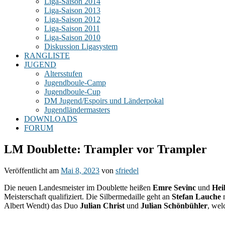
Liga-Saison 2014
Liga-Saison 2013
Liga-Saison 2012
Liga-Saison 2011
Liga-Saison 2010
Diskussion Ligasystem
RANGLISTE
JUGEND
Altersstufen
Jugendboule-Camp
Jugendboule-Cup
DM Jugend/Espoirs und Länderpokal
Jugendländermasters
DOWNLOADS
FORUM
LM Doublette: Trampler vor Trampler
Veröffentlicht am
Mai 8, 2023
von
sfriedel
Die neuen Landesmeister im Doublette heißen
Emre Sevinc
und
Hei
Meisterschaft qualifiziert. Die Silbermedaille geht an
Stefan Lauche
Albert Wendt) das Duo
Julian Christ
und
Julian Schönbühler
, wel