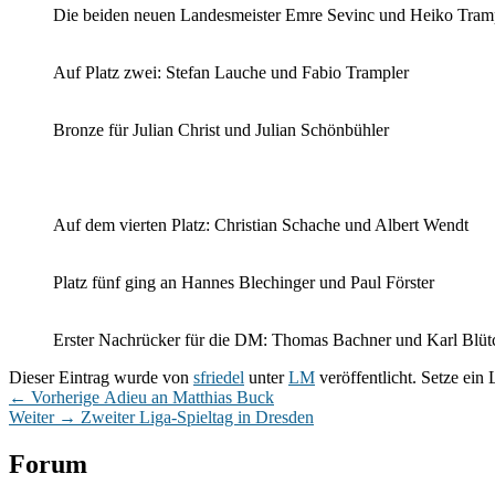
Die beiden neuen Landesmeister Emre Sevinc und Heiko Tram
Auf Platz zwei: Stefan Lauche und Fabio Trampler
Bronze für Julian Christ und Julian Schönbühler
Auf dem vierten Platz: Christian Schache und Albert Wendt
Platz fünf ging an Hannes Blechinger und Paul Förster
Erster Nachrücker für die DM: Thomas Bachner und Karl Blütc
Dieser Eintrag wurde von
sfriedel
unter
LM
veröffentlicht. Setze ein
Beitragsnavigation
Vorheriger
←
Vorherige
Adieu an Matthias Buck
Nächster
Beitrag:
Weiter
→
Zweiter Liga-Spieltag in Dresden
Beitrag:
Primärer
Forum
Seitenleisten-