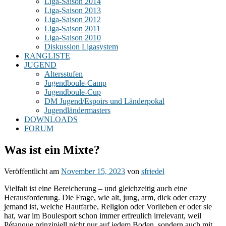
Liga-Saison 2014
Liga-Saison 2013
Liga-Saison 2012
Liga-Saison 2011
Liga-Saison 2010
Diskussion Ligasystem
RANGLISTE
JUGEND
Altersstufen
Jugendboule-Camp
Jugendboule-Cup
DM Jugend/Espoirs und Länderpokal
Jugendländermasters
DOWNLOADS
FORUM
Was ist ein Mixte?
Veröffentlicht am
November 15, 2023
von
sfriedel
Vielfalt ist eine Bereicherung – und gleichzeitig auch eine
Herausforderung. Die Frage, wie alt, jung, arm, dick oder crazy
jemand ist, welche Hautfarbe, Religion oder Vorlieben er oder sie
hat, war im Boulesport schon immer erfreulich irrelevant, weil
Pétanque prinzipiell nicht nur auf jedem Boden, sondern auch mit