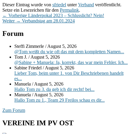
Dieser Eintrag wurde von
sfriedel
unter
Verband
veröffentlicht.
Setze ein Lesezeichen für den
Permalink
.
Beitragsnavigation
Vorheriger
←
Vorherige
Länderpokal 2023 – Schlusslicht? Nein!
Nächster
Beitrag:
Weiter
→
Verbandstag am 28.01.2024
Beitrag:
Primärer
Forum
Seitenleisten-
Steffi Zimmerle
/
August 5, 2026
Widgetbereich
@Tom weißt du wie oft das mit dem kompletten Namen...
Tom J.
/
August 5, 2026
@Sabine + Manuela: Ja, korrekt, das war mein Fehler. Ich...
Sabine Friedel
/
August 5, 2026
Lieber Tom, beim unter 1. von Dir Beschriebenen handelt
es...
Manuela
/
August 5, 2026
Hallo Tom zu 3. da geb ich dir recht! bei...
Manuela
/
August 5, 2026
Hallo Tom zu 1., Team 29 Freilos schau es dir...
Zum Forum
VEREINE IM PV OST