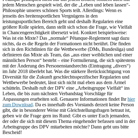
jedem Menschen gespielt wird, der die „Leben und leben lassen“-
Philosophie unseres schönen Sports teilt. Allerdings: Wenn es
jenseits des breitensportlichen Vergnügens in den
leistungssportlichen Bereich geht und deshalb Regularien eine
größere Rolle spielen, dann stellt sich schon die Frage, wie Vielfalt
in Chancengerechtigkeit übersetzt wird. Konkret beispielsweise:
Was ist ein Mixte? Das „normale“ Pétanque-Reglement sagt dazu
nichts, da es die Regeln der Formationen nicht berührt. Die finden
sich in den Richtlinien für die Wettbewerbe (DMs, Bundesliga) und
definieren das Mixte als Team, das „aus einer weiblichen und einer
männlichen Person“ besteht – eine Formulierung, die sich spätestens
mit der Änderung des Personenstandsrechts (Eintragung „divers“)
im Jahr 2018 überlebt hat. Was die stärkere Berücksichtigung von
Diversität für die Zukunft geschlechtsspezifischer Regularien und
Wettbewerbe bedeutet, lässt sich nicht mal eben aus dem Ärmel
schütteln. Deshalb ruft der DPV eine „Arbeitsgruppe Vielfalt“ ins
Leben, die bis zum nächsten Verbandstag Vorschläge für
Anpassungen erarbeiten soll. Genauere Informationen findet Ihr
hier
zum Download
. Da es innerhalb des Vorstands derzeit keine Person
gibt, die in besonderer Weise mit Gleichstellungsfragen betraut ist,
geben wir die Frage gern ins Rund: Gibt es unter Euch jemanden,
der oder die sich mit diesem Thema eingehender befassen und in der
Arbeitsgruppe des DPV mitarbeiten möchte? Dann gebt uns bitte
Bescheid!