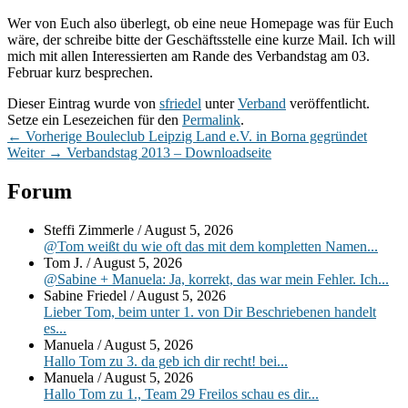
Wer von Euch also überlegt, ob eine neue Homepage was für Euch
wäre, der schreibe bitte der Geschäftsstelle eine kurze Mail. Ich will
mich mit allen Interessierten am Rande des Verbandstag am 03.
Februar kurz besprechen.
Dieser Eintrag wurde von
sfriedel
unter
Verband
veröffentlicht.
Setze ein Lesezeichen für den
Permalink
.
Beitragsnavigation
Vorheriger
←
Vorherige
Bouleclub Leipzig Land e.V. in Borna gegründet
Nächster
Beitrag:
Weiter
→
Verbandstag 2013 – Downloadseite
Beitrag:
Primärer
Forum
Seitenleisten-
Steffi Zimmerle
/
August 5, 2026
Widgetbereich
@Tom weißt du wie oft das mit dem kompletten Namen...
Tom J.
/
August 5, 2026
@Sabine + Manuela: Ja, korrekt, das war mein Fehler. Ich...
Sabine Friedel
/
August 5, 2026
Lieber Tom, beim unter 1. von Dir Beschriebenen handelt
es...
Manuela
/
August 5, 2026
Hallo Tom zu 3. da geb ich dir recht! bei...
Manuela
/
August 5, 2026
Hallo Tom zu 1., Team 29 Freilos schau es dir...