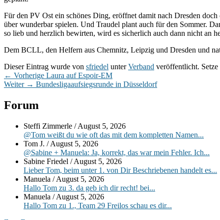
Für den PV Ost ein schönes Ding, eröffnet damit nach Dresden doch d
über wunderbar spielen. Und Traudel plant auch für den Sommer. Dann
so lieb und herzlich bewirten, wird es sicherlich auch dann nicht an 
Dem BCLL, den Helfern aus Chemnitz, Leipzig und Dresden und natür
Dieser Eintrag wurde von
sfriedel
unter
Verband
veröffentlicht. Setz
Beitragsnavigation
Vorheriger
←
Vorherige
Laura auf Espoir-EM
Nächster
Beitrag:
Weiter
→
Bundesligaaufsiegsrunde in Düsseldorf
Beitrag:
Primärer
Forum
Seitenleisten-
Steffi Zimmerle
/
August 5, 2026
Widgetbereich
@Tom weißt du wie oft das mit dem kompletten Namen...
Tom J.
/
August 5, 2026
@Sabine + Manuela: Ja, korrekt, das war mein Fehler. Ich...
Sabine Friedel
/
August 5, 2026
Lieber Tom, beim unter 1. von Dir Beschriebenen handelt es...
Manuela
/
August 5, 2026
Hallo Tom zu 3. da geb ich dir recht! bei...
Manuela
/
August 5, 2026
Hallo Tom zu 1., Team 29 Freilos schau es dir...