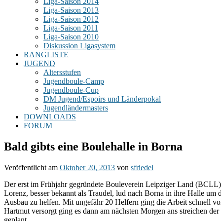
Liga-Saison 2014
Liga-Saison 2013
Liga-Saison 2012
Liga-Saison 2011
Liga-Saison 2010
Diskussion Ligasystem
RANGLISTE
JUGEND
Altersstufen
Jugendboule-Camp
Jugendboule-Cup
DM Jugend/Espoirs und Länderpokal
Jugendländermasters
DOWNLOADS
FORUM
Bald gibts eine Boulehalle in Borna
Veröffentlicht am
Oktober 20, 2013
von
sfriedel
Der erst im Frühjahr gegründete Bouleverein Leipziger Land (BCLL)
Lorenz, besser bekannt als Traudel, lud nach Borna in ihre Halle u
Ausbau zu helfen. Mit ungefähr 20 Helfern ging die Arbeit schnell 
Hartmut versorgt ging es dann am nächsten Morgen ans streichen de
geplant.