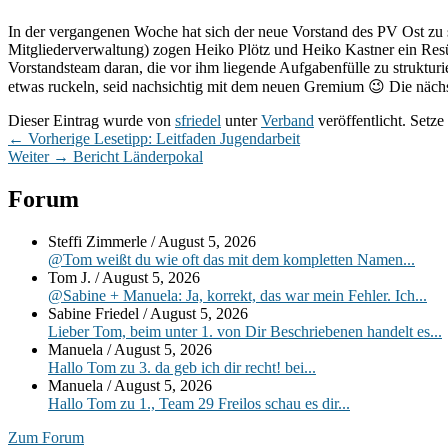
In der vergangenen Woche hat sich der neue Vorstand des PV Ost zu s
Mitgliederverwaltung) zogen Heiko Plötz und Heiko Kastner ein Re
Vorstandsteam daran, die vor ihm liegende Aufgabenfülle zu struktur
etwas ruckeln, seid nachsichtig mit dem neuen Gremium 😉 Die nächst
Dieser Eintrag wurde von
sfriedel
unter
Verband
veröffentlicht. Setz
Beitragsnavigation
Vorheriger
←
Vorherige
Lesetipp: Leitfaden Jugendarbeit
Nächster
Beitrag:
Weiter
→
Bericht Länderpokal
Beitrag:
Primärer
Forum
Seitenleisten-
Steffi Zimmerle
/
August 5, 2026
Widgetbereich
@Tom weißt du wie oft das mit dem kompletten Namen...
Tom J.
/
August 5, 2026
@Sabine + Manuela: Ja, korrekt, das war mein Fehler. Ich...
Sabine Friedel
/
August 5, 2026
Lieber Tom, beim unter 1. von Dir Beschriebenen handelt es...
Manuela
/
August 5, 2026
Hallo Tom zu 3. da geb ich dir recht! bei...
Manuela
/
August 5, 2026
Hallo Tom zu 1., Team 29 Freilos schau es dir...
Zum Forum