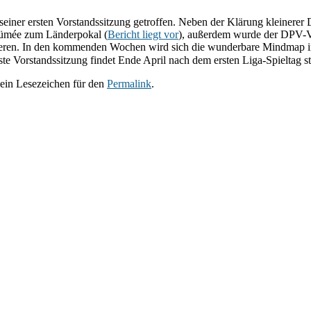
einer ersten Vorstandssitzung getroffen. Neben der Klärung kleinerer 
sümée zum Länderpokal (
Bericht liegt vor
), außerdem wurde der DPV-Ve
ieren. In den kommenden Wochen wird sich die wunderbare Mindmap in fe
e Vorstandssitzung findet Ende April nach dem ersten Liga-Spieltag sta
e ein Lesezeichen für den
Permalink
.