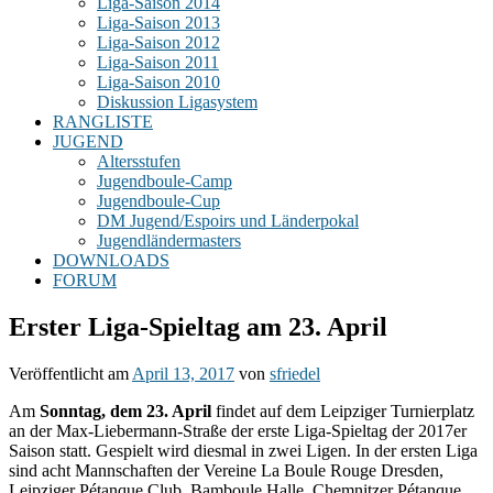
Liga-Saison 2014
Liga-Saison 2013
Liga-Saison 2012
Liga-Saison 2011
Liga-Saison 2010
Diskussion Ligasystem
RANGLISTE
JUGEND
Altersstufen
Jugendboule-Camp
Jugendboule-Cup
DM Jugend/Espoirs und Länderpokal
Jugendländermasters
DOWNLOADS
FORUM
Erster Liga-Spieltag am 23. April
Veröffentlicht am
April 13, 2017
von
sfriedel
Am
Sonntag, dem 23. April
findet auf dem Leipziger Turnierplatz
an der Max-Liebermann-Straße der erste Liga-Spieltag der 2017er
Saison statt. Gespielt wird diesmal in zwei Ligen. In der ersten Liga
sind acht Mannschaften der Vereine La Boule Rouge Dresden,
Leipziger Pétanque Club, Bamboule Halle, Chemnitzer Pétanque