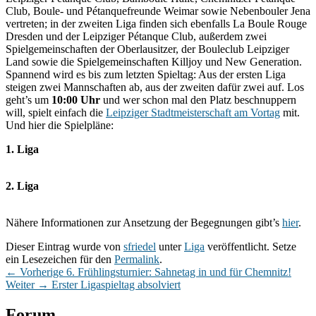
Club, Boule- und Pétanquefreunde Weimar sowie Nebenbouler Jena
vertreten; in der zweiten Liga finden sich ebenfalls La Boule Rouge
Dresden und der Leipziger Pétanque Club, außerdem zwei
Spielgemeinschaften der Oberlausitzer, der Bouleclub Leipziger
Land sowie die Spielgemeinschaften Killjoy und New Generation.
Spannend wird es bis zum letzten Spieltag: Aus der ersten Liga
steigen zwei Mannschaften ab, aus der zweiten dafür zwei auf. Los
geht’s um
10:00 Uhr
und wer schon mal den Platz beschnuppern
will, spielt einfach die
Leipziger Stadtmeisterschaft am Vortag
mit.
Und hier die Spielpläne:
1. Liga
2. Liga
Nähere Informationen zur Ansetzung der Begegnungen gibt’s
hier
.
Dieser Eintrag wurde von
sfriedel
unter
Liga
veröffentlicht. Setze
ein Lesezeichen für den
Permalink
.
Beitragsnavigation
Vorheriger
←
Vorherige
6. Frühlingsturnier: Sahnetag in und für Chemnitz!
Nächster
Beitrag:
Weiter
→
Erster Ligaspieltag absolviert
Beitrag:
Primärer
Forum