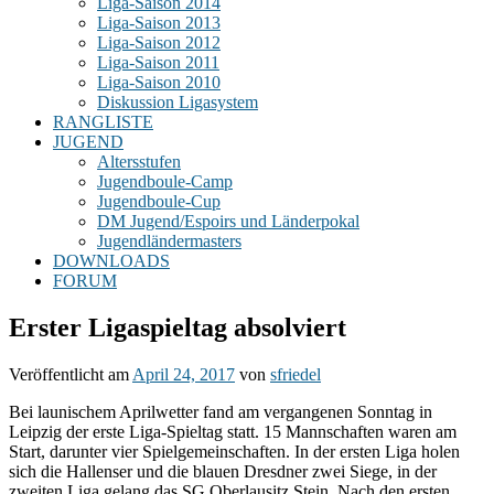
Liga-Saison 2014
Liga-Saison 2013
Liga-Saison 2012
Liga-Saison 2011
Liga-Saison 2010
Diskussion Ligasystem
RANGLISTE
JUGEND
Altersstufen
Jugendboule-Camp
Jugendboule-Cup
DM Jugend/Espoirs und Länderpokal
Jugendländermasters
DOWNLOADS
FORUM
Erster Ligaspieltag absolviert
Veröffentlicht am
April 24, 2017
von
sfriedel
Bei launischem Aprilwetter fand am vergangenen Sonntag in
Leipzig der erste Liga-Spieltag statt. 15 Mannschaften waren am
Start, darunter vier Spielgemeinschaften. In der ersten Liga holen
sich die Hallenser und die blauen Dresdner zwei Siege, in der
zweiten Liga gelang das SG Oberlausitz Stein. Nach den ersten