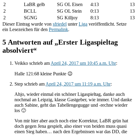
2
LaBR gelb
SG OL Eisen
4:13
13
2
BCLL
SG OL Stein
0:13
13
2
SGNG
SG Killjoy
8:13
13
Dieser Eintrag wurde von
sfriedel
unter
Liga
veröffentlicht. Setze
ein Lesezeichen für den
Permalink
.
5 Antworten auf „Erster Ligaspieltag
absolviert“
Veikko
schrieb
am
April 24, 2017 um 10:45 a.m. Uhr
:
Halle 121:68 kleine Punkte 😉
Step
schrieb
am
April 24, 2017 um 11:19 a.m. Uhr
:
Ahjo, wieder einmal ein schöner Ligaspieltag, danke auch
nochmal an Leipzig, klasse Gastgeber, wie immer. Und danke
auch Sabine, geht das Tabellengegugge und -rechne wieder
los 🙂
Von mir hier aber auch noch eine Korrektur, LaBR grün hat
doch gegen Jena gespielt, also einer von beiden muss quasi
einen Sieg haben… nach den Ergebnissen war das DD, die