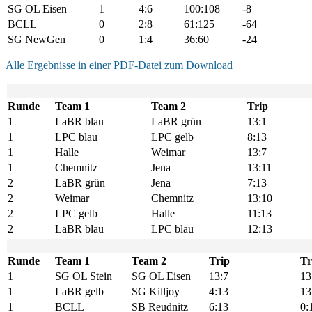
SG OL Eisen
1
4:6
100:108
-8
BCLL
0
2:8
61:125
-64
SG NewGen
0
1:4
36:60
-24
Alle Ergebnisse in einer PDF-Datei zum Download
Runde
Team 1
Team 2
Trip
1
LaBR blau
LaBR grün
13:1
1
LPC blau
LPC gelb
8:13
1
Halle
Weimar
13:7
1
Chemnitz
Jena
13:11
2
LaBR grün
Jena
7:13
2
Weimar
Chemnitz
13:10
2
LPC gelb
Halle
11:13
2
LaBR blau
LPC blau
12:13
Runde
Team 1
Team 2
Trip
Tr
1
SG OL Stein
SG OL Eisen
13:7
13
1
LaBR gelb
SG Killjoy
4:13
13
1
BCLL
SB Reudnitz
6:13
0: