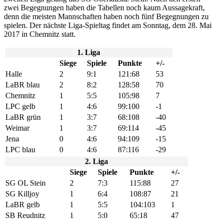
zwei Begegnungen haben die Tabellen noch kaum Aussagekraft,
denn die meisten Mannschaften haben noch fünf Begegnungen zu
spielen. Der nächste Liga-Spieltag findet am Sonntag, dem 28. Mai
2017 in Chemnitz statt.
1. Liga
Siege
Spiele
Punkte
+/-
Halle
2
9:1
121:68
53
LaBR blau
2
8:2
128:58
70
Chemnitz
1
5:5
105:98
7
LPC gelb
1
4:6
99:100
-1
LaBR grün
1
3:7
68:108
-40
Weimar
1
3:7
69:114
-45
Jena
0
4:6
94:109
-15
LPC blau
0
4:6
87:116
-29
2. Liga
Siege
Spiele
Punkte
+/-
SG OL Stein
2
7:3
115:88
27
SG Killjoy
1
6:4
108:87
21
LaBR gelb
1
5:5
104:103
1
SB Reudnitz
1
5:0
65:18
47