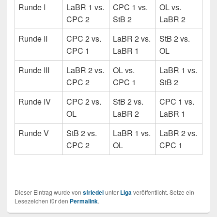
Runde I
LaBR 1 vs.
CPC 1 vs.
OL vs.
CPC 2
StB 2
LaBR 2
Runde II
CPC 2 vs.
LaBR 2 vs.
StB 2 vs.
CPC 1
LaBR 1
OL
Runde III
LaBR 2 vs.
OL vs.
LaBR 1 vs.
CPC 2
CPC 1
StB 2
Runde IV
CPC 2 vs.
StB 2 vs.
CPC 1 vs.
OL
LaBR 2
LaBR 1
Runde V
StB 2 vs.
LaBR 1 vs.
LaBR 2 vs.
CPC 2
OL
CPC 1
Dieser Eintrag wurde von
sfriedel
unter
Liga
veröffentlicht. Setze ein
Lesezeichen für den
Permalink
.