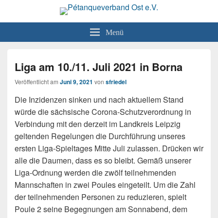
Pétanqueverband Ost e.V.
Boule und Pétanque in Sachsen, Sachsen-Anhalt und Thüringen
Menü
Liga am 10./11. Juli 2021 in Borna
Veröffentlicht am
Juni 9, 2021
von
sfriedel
Die Inzidenzen sinken und nach aktuellem Stand
würde die sächsische Corona-Schutzverordnung in
Verbindung mit den derzeit im Landkreis Leipzig
geltenden Regelungen die Durchführung unseres
ersten Liga-Spieltages Mitte Juli zulassen. Drücken wir
alle die Daumen, dass es so bleibt. Gemäß unserer
Liga-Ordnung werden die zwölf teilnehmenden
Mannschaften in zwei Poules eingeteilt. Um die Zahl
der teilnehmenden Personen zu reduzieren, spielt
Poule 2 seine Begegnungen am Sonnabend, dem