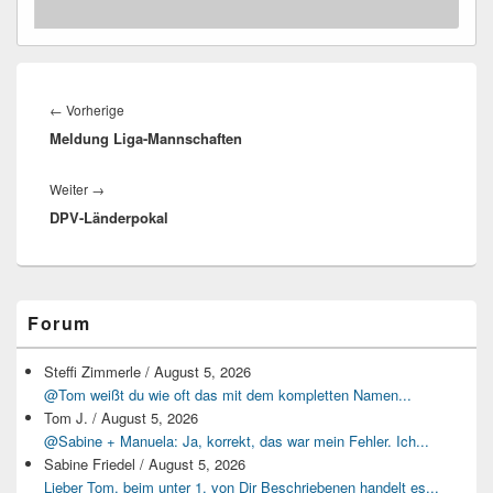
Beitragsnavigation
Vorheriger
←
Vorherige
Meldung Liga-Mannschaften
Beitrag:
Nächster
Weiter
→
DPV-Länderpokal
Beitrag:
Primärer
Forum
Seitenleisten-
Widgetbereich
Steffi Zimmerle
/
August 5, 2026
@Tom weißt du wie oft das mit dem kompletten Namen...
Tom J.
/
August 5, 2026
@Sabine + Manuela: Ja, korrekt, das war mein Fehler. Ich...
Sabine Friedel
/
August 5, 2026
Lieber Tom, beim unter 1. von Dir Beschriebenen handelt es...