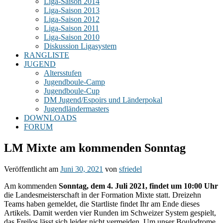
Liga-Saison 2014
Liga-Saison 2013
Liga-Saison 2012
Liga-Saison 2011
Liga-Saison 2010
Diskussion Ligasystem
RANGLISTE
JUGEND
Altersstufen
Jugendboule-Camp
Jugendboule-Cup
DM Jugend/Espoirs und Länderpokal
Jugendländermasters
DOWNLOADS
FORUM
LM Mixte am kommenden Sonntag
Veröffentlicht am
Juni 30, 2021
von
sfriedel
Am kommenden
Sonntag, dem 4. Juli 2021, findet um 10:00 Uhr
die Landesmeisterschaft in der Formation Mixte statt. Dreizehn
Teams haben gemeldet, die Startliste findet Ihr am Ende dieses
Artikels. Damit werden vier Runden im Schweizer System gespielt,
das Freilos lässt sich leider nicht vermeiden. Um unser Boulodrome