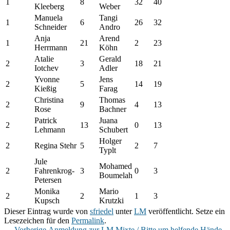
1
8
32
40
Kleeberg
Weber
Manuela
Tangi
1
6
26
32
Schneider
Andro
Anja
Arend
1
21
2
23
Herrmann
Köhn
Atalie
Gerald
2
3
18
21
Iotchev
Adler
Yvonne
Jens
2
5
14
19
Kießig
Farag
Christina
Thomas
2
9
4
13
Rose
Bachner
Patrick
Juana
2
13
0
13
Lehmann
Schubert
Holger
2
Regina Stehr
5
2
7
Typlt
Jule
Mohamed
2
Fahrenkrog-
3
0
3
Boumelah
Petersen
Monika
Mario
2
2
1
3
Kupsch
Krutzki
Dieser Eintrag wurde von
sfriedel
unter
LM
veröffentlicht. Setze ein
Lesezeichen für den
Permalink
.
Vorheriger
←
Vorherige
Anmeldung zur LM Mixte / Bitte um helfende Hände