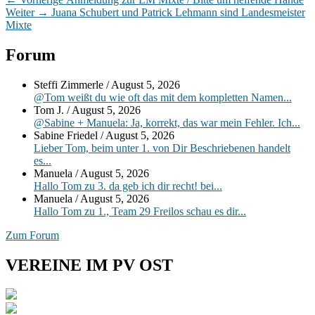
Beitragsnavigation
Nächster
Beitrag:
Weiter
→
Juana Schubert und Patrick Lehmann sind Landesmeister
Beitrag:
Mixte
Primärer
Forum
Seitenleisten-
Steffi Zimmerle
/
August 5, 2026
Widgetbereich
@Tom weißt du wie oft das mit dem kompletten Namen...
Tom J.
/
August 5, 2026
@Sabine + Manuela: Ja, korrekt, das war mein Fehler. Ich...
Sabine Friedel
/
August 5, 2026
Lieber Tom, beim unter 1. von Dir Beschriebenen handelt
es...
Manuela
/
August 5, 2026
Hallo Tom zu 3. da geb ich dir recht! bei...
Manuela
/
August 5, 2026
Hallo Tom zu 1., Team 29 Freilos schau es dir...
Zum Forum
VEREINE IM PV OST