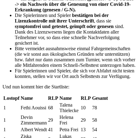
-> ein Nachweis über die Genesung von einer Covid-19-
Erkrankung (genesen / G-N).
Die Spielerinnen und Spieler
bestätigen bei der
Lizenzkontrolle mit ihrer Unterschrift
, dass sie
symptomfrei und getestet, geimpft oder genesen
sind.
Dank des Lizenzwesens liegen die Kontaktdaten aller
Teilnehmer vor, so dass eine schnelle Nachverfolgung
gesichert ist.
Bitte vermeidet ausnahmsweise einmal Fahrgemeinschaften
(die wir sonst aus ökologischen Gründen sehr unterstützen)
bzw. fahrt nur dann zusammen zum Turnier, wenn sich vorher
alle Mitfahrenden einem Schnell-/Selbsttest unterzogen haben.
Für Spielerinnen und Spieler, die sich vor Abfahrt nicht testen
konnten, stellen wir vor Ort auch Selbsttests zur Verfügung.
Und nun kommt hier die Startliste:
Lostopf
Name
RLP
Name
RLP
Gesamt
Talena
1
Fethi Aouissi
68
10
78
Thielecke
Devin
Helena
1
29
29
58
Zimmermann
Frei
1
Albert Wendt
41
Petra Frei
13
54
Ziska
Lukas