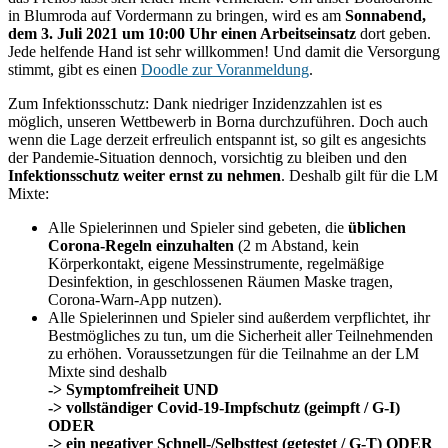
in Blumroda auf Vordermann zu bringen, wird es am
Sonnabend,
dem 3. Juli 2021 um 10:00 Uhr einen Arbeitseinsatz
dort geben.
Jede helfende Hand ist sehr willkommen! Und damit die Versorgung
stimmt, gibt es einen
Doodle zur Voranmeldung
.
Zum Infektionsschutz: Dank niedriger Inzidenzzahlen ist es
möglich, unseren Wettbewerb in Borna durchzuführen. Doch auch
wenn die Lage derzeit erfreulich entspannt ist, so gilt es angesichts
der Pandemie-Situation dennoch, vorsichtig zu bleiben und den
Infektionsschutz weiter ernst zu nehmen
. Deshalb gilt für die LM
Mixte:
Alle Spielerinnen und Spieler sind gebeten, die
üblichen
Corona-Regeln einzuhalten
(2 m Abstand, kein
Körperkontakt, eigene Messinstrumente, regelmäßige
Desinfektion, in geschlossenen Räumen Maske tragen,
Corona-Warn-App nutzen).
Alle Spielerinnen und Spieler sind außerdem verpflichtet, ihr
Bestmögliches zu tun, um die Sicherheit aller Teilnehmenden
zu erhöhen. Voraussetzungen für die Teilnahme an der LM
Mixte sind deshalb
-> Symptomfreiheit UND
-> vollständiger Covid-19-Impfschutz (geimpft / G-I)
ODER
-> ein negativer Schnell-/Selbsttest (getestet / G-T) ODER