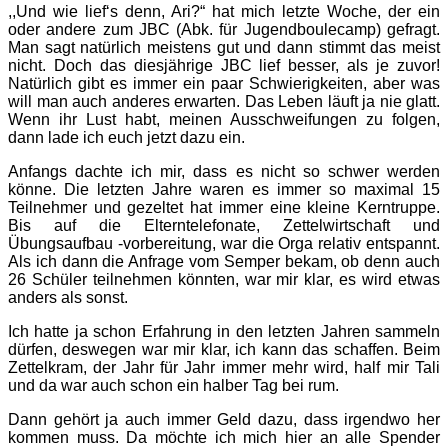
,,Und wie lief‘s denn, Ari?“ hat mich letzte Woche, der ein
oder andere zum JBC (Abk. für Jugendboulecamp) gefragt.
Man sagt natürlich meistens gut und dann stimmt das meist
nicht. Doch das diesjährige JBC lief besser, als je zuvor!
Natürlich gibt es immer ein paar Schwierigkeiten, aber was
will man auch anderes erwarten. Das Leben läuft ja nie glatt.
Wenn ihr Lust habt, meinen Ausschweifungen zu folgen,
dann lade ich euch jetzt dazu ein.
Anfangs dachte ich mir, dass es nicht so schwer werden
könne. Die letzten Jahre waren es immer so maximal 15
Teilnehmer und gezeltet hat immer eine kleine Kerntruppe.
Bis auf die Elterntelefonate, Zettelwirtschaft und
Übungsaufbau -vorbereitung, war die Orga relativ entspannt.
Als ich dann die Anfrage vom Semper bekam, ob denn auch
26 Schüler teilnehmen könnten, war mir klar, es wird etwas
anders als sonst.
Ich hatte ja schon Erfahrung in den letzten Jahren sammeln
dürfen, deswegen war mir klar, ich kann das schaffen. Beim
Zettelkram, der Jahr für Jahr immer mehr wird, half mir Tali
und da war auch schon ein halber Tag bei rum.
Dann gehört ja auch immer Geld dazu, dass irgendwo her
kommen muss. Da möchte ich mich hier an alle Spender