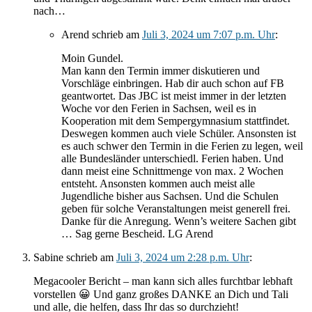
nach…
Arend
schrieb
am
Juli 3, 2024 um 7:07 p.m. Uhr
:
Moin Gundel.
Man kann den Termin immer diskutieren und
Vorschläge einbringen. Hab dir auch schon auf FB
geantwortet. Das JBC ist meist immer in der letzten
Woche vor den Ferien in Sachsen, weil es in
Kooperation mit dem Sempergymnasium stattfindet.
Deswegen kommen auch viele Schüler. Ansonsten ist
es auch schwer den Termin in die Ferien zu legen, weil
alle Bundesländer unterschiedl. Ferien haben. Und
dann meist eine Schnittmenge von max. 2 Wochen
entsteht. Ansonsten kommen auch meist alle
Jugendliche bisher aus Sachsen. Und die Schulen
geben für solche Veranstaltungen meist generell frei.
Danke für die Anregung. Wenn’s weitere Sachen gibt
… Sag gerne Bescheid. LG Arend
Sabine
schrieb
am
Juli 3, 2024 um 2:28 p.m. Uhr
:
Megacooler Bericht – man kann sich alles furchtbar lebhaft
vorstellen 😀 Und ganz großes DANKE an Dich und Tali
und alle, die helfen, dass Ihr das so durchzieht!