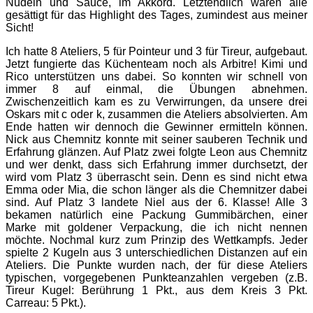
Nudeln und Sauce, im Akkord. Letztendlich waren alle
gesättigt für das Highlight des Tages, zumindest aus meiner
Sicht!
Ich hatte 8 Ateliers, 5 für Pointeur und 3 für Tireur, aufgebaut.
Jetzt fungierte das Küchenteam noch als Arbitre! Kimi und
Rico unterstützen uns dabei. So konnten wir schnell von
immer 8 auf einmal, die Übungen abnehmen.
Zwischenzeitlich kam es zu Verwirrungen, da unsere drei
Oskars mit c oder k, zusammen die Ateliers absolvierten. Am
Ende hatten wir dennoch die Gewinner ermitteln können.
Nick aus Chemnitz konnte mit seiner sauberen Technik und
Erfahrung glänzen. Auf Platz zwei folgte Leon aus Chemnitz
und wer denkt, dass sich Erfahrung immer durchsetzt, der
wird vom Platz 3 überrascht sein. Denn es sind nicht etwa
Emma oder Mia, die schon länger als die Chemnitzer dabei
sind. Auf Platz 3 landete Niel aus der 6. Klasse! Alle 3
bekamen natürlich eine Packung Gummibärchen, einer
Marke mit goldener Verpackung, die ich nicht nennen
möchte. Nochmal kurz zum Prinzip des Wettkampfs. Jeder
spielte 2 Kugeln aus 3 unterschiedlichen Distanzen auf ein
Ateliers. Die Punkte wurden nach, der für diese Ateliers
typischen, vorgegebenen Punkteanzahlen vergeben (z.B.
Tireur Kugel: Berührung 1 Pkt., aus dem Kreis 3 Pkt.
Carreau: 5 Pkt.).