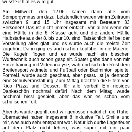
wusste ich alles wird gut.
Am Mittwoch den 12.06. kamen dann alle vom
Sempergymnasium dazu. Letztendlich waren wir im Zeitraum
zwischen 9 und 15 Uhr insgesamt mit Betreuern 33
Personen! Das ist nicht immer einfach. Vor allem wenn die
eine Hälfte in die 6. Klasse geht und die andere Hälfte
Halbstarke aus der 8. bis zur 10. sind. Tatsächlich lief bei der
Vorstellung alles glatt und es wurde auch die meiste Zeit
zugehört. Dann ging es auch schon kopfüber in die Materie.
Die Kugeln flogen und es wurde nach ein bisschen
Wurftechnik auch schon gespielt. Später gabs dann von mir
Einzeltraining mit Videoanalyse, während sich der Rest dem
Breitensport widmete und Fußball oder Badminton spielte.
Formel1 wurde auch geschaut, aber pssst. Ist ja dennoch
eine Schulveranstaltung. Zum Mittag brachten die Eltern von
Rico Pizza und Dessert für alle vorbei! Ein riesiges
Dankeschön nochmal dafür! Nach dem Mittag wurde
nochmal bissl gespielt, aber das war es schon vom
schulischen Teil.
Abends wurde gegrillt und wir genossen natürlich die Ruhe.
Übernachtet haben insgesamt 8 inklusive Tali, Smilla und
mir, was auch sehr entspannt war. Natürlich durfte Lagerfeuer
auf dem Platz nicht fehlen, was super mit ein paar