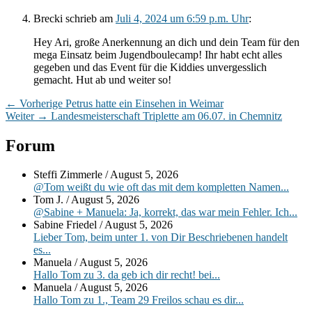
Brecki
schrieb
am
Juli 4, 2024 um 6:59 p.m. Uhr
:
Hey Ari, große Anerkennung an dich und dein Team für den
mega Einsatz beim Jugendboulecamp! Ihr habt echt alles
gegeben und das Event für die Kiddies unvergesslich
gemacht. Hut ab und weiter so!
Beitragsnavigation
Vorheriger
←
Vorherige
Petrus hatte ein Einsehen in Weimar
Nächster
Beitrag:
Weiter
→
Landesmeisterschaft Triplette am 06.07. in Chemnitz
Beitrag:
Primärer
Forum
Seitenleisten-
Steffi Zimmerle
/
August 5, 2026
Widgetbereich
@Tom weißt du wie oft das mit dem kompletten Namen...
Tom J.
/
August 5, 2026
@Sabine + Manuela: Ja, korrekt, das war mein Fehler. Ich...
Sabine Friedel
/
August 5, 2026
Lieber Tom, beim unter 1. von Dir Beschriebenen handelt
es...
Manuela
/
August 5, 2026
Hallo Tom zu 3. da geb ich dir recht! bei...
Manuela
/
August 5, 2026
Hallo Tom zu 1., Team 29 Freilos schau es dir...