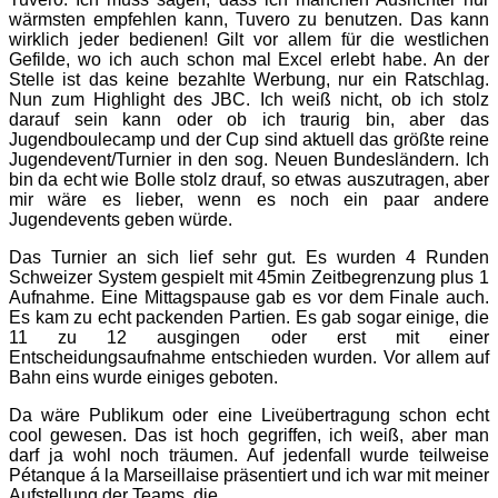
wärmsten empfehlen kann, Tuvero zu benutzen. Das kann
wirklich jeder bedienen! Gilt vor allem für die westlichen
Gefilde, wo ich auch schon mal Excel erlebt habe. An der
Stelle ist das keine bezahlte Werbung, nur ein Ratschlag.
Nun zum Highlight des JBC. Ich weiß nicht, ob ich stolz
darauf sein kann oder ob ich traurig bin, aber das
Jugendboulecamp und der Cup sind aktuell das größte reine
Jugendevent/Turnier in den sog. Neuen Bundesländern. Ich
bin da echt wie Bolle stolz drauf, so etwas auszutragen, aber
mir wäre es lieber, wenn es noch ein paar andere
Jugendevents geben würde.
Das Turnier an sich lief sehr gut. Es wurden 4 Runden
Schweizer System gespielt mit 45min Zeitbegrenzung plus 1
Aufnahme. Eine Mittagspause gab es vor dem Finale auch.
Es kam zu echt packenden Partien. Es gab sogar einige, die
11 zu 12 ausgingen oder erst mit einer
Entscheidungsaufnahme entschieden wurden. Vor allem auf
Bahn eins wurde einiges geboten.
Da wäre Publikum oder eine Liveübertragung schon echt
cool gewesen. Das ist hoch gegriffen, ich weiß, aber man
darf ja wohl noch träumen. Auf jedenfall wurde teilweise
Pétanque á la Marseillaise präsentiert und ich war mit meiner
Aufstellung der Teams, die