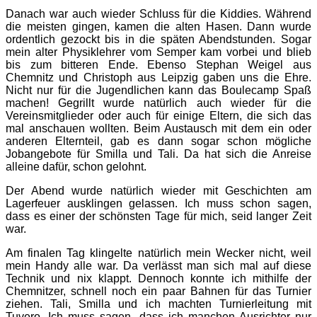
Danach war auch wieder Schluss für die Kiddies. Während
die meisten gingen, kamen die alten Hasen. Dann wurde
ordentlich gezockt bis in die späten Abendstunden. Sogar
mein alter Physiklehrer vom Semper kam vorbei und blieb
bis zum bitteren Ende. Ebenso Stephan Weigel aus
Chemnitz und Christoph aus Leipzig gaben uns die Ehre.
Nicht nur für die Jugendlichen kann das Boulecamp Spaß
machen! Gegrillt wurde natürlich auch wieder für die
Vereinsmitglieder oder auch für einige Eltern, die sich das
mal anschauen wollten. Beim Austausch mit dem ein oder
anderen Elternteil, gab es dann sogar schon mögliche
Jobangebote für Smilla und Tali. Da hat sich die Anreise
alleine dafür, schon gelohnt.
Der Abend wurde natürlich wieder mit Geschichten am
Lagerfeuer ausklingen gelassen. Ich muss schon sagen,
dass es einer der schönsten Tage für mich, seid langer Zeit
war.
Am finalen Tag klingelte natürlich mein Wecker nicht, weil
mein Handy alle war. Da verlässt man sich mal auf diese
Technik und nix klappt. Dennoch konnte ich mithilfe der
Chemnitzer, schnell noch ein paar Bahnen für das Turnier
ziehen. Tali, Smilla und ich machten Turnierleitung mit
Tuvero. Ich muss sagen, dass ich manchen Ausrichter nur