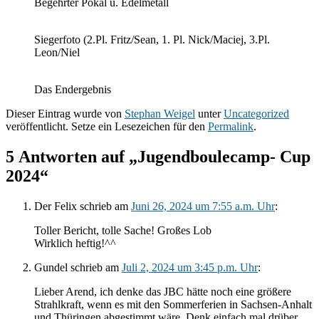
Begehrter Pokal u. Edelmetall
Siegerfoto (2.Pl. Fritz/Sean, 1. Pl. Nick/Maciej, 3.Pl.
Leon/Niel
Das Endergebnis
Dieser Eintrag wurde von
Stephan Weigel
unter
Uncategorized
veröffentlicht. Setze ein Lesezeichen für den
Permalink
.
5 Antworten auf „Jugendboulecamp- Cup
2024“
Der Felix
schrieb
am
Juni 26, 2024 um 7:55 a.m. Uhr
:
Toller Bericht, tolle Sache! Großes Lob
Wirklich heftig!^^
Gundel
schrieb
am
Juli 2, 2024 um 3:45 p.m. Uhr
:
Lieber Arend, ich denke das JBC hätte noch eine größere
Strahlkraft, wenn es mit den Sommerferien in Sachsen-Anhalt
und Thüringen abgestimmt wäre. Denk einfach mal drüber