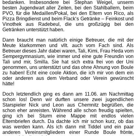
bedanken. Insbesondere bei Stephan Weigel, unserm
besten Jugendwart aller Zeiten, bei den Stahlballern, beim
PVO, für die Medaillen/Pokal, bei den Eltern von Rico, als
Pizza Bringdienst und beim Flack‘s Getränke – Feinkost und
Vinothek aus Radebeul, die uns großzügig bei den
Getränken unterstützt haben.
Dann braucht man natürlich einige Betreuer, die mit der
Meute klarkommen und vllt. auch vom Fach sind. Als
Betreuer dieses Jahr dabei waren, Tali, Kimi, Frau Heda vom
Sempergymnasium, wie immer und eine gute Freundin von
Tali und mir, Smilla. Sie hat sich extra frei von der Uni
genommen, uns unterstützt und das ohne Ahnung von Boule
zu haben! Echt eine coole Aktion, die ich mir von dem ein
oder anderen aus dem Verband oder Verein gewünscht
hätte!
Doch letztendlich ging es dann am 11.06. am Nachmittag
schon los! Denn wir durften unsere zwei jugendlichen
Starspieler Nick und Leon aus Chemnitz begrüßen, die
schon eher anreisten. Während alle schon freudig spielten,
ging ich bei Sturm eine Mappe mit endlos vielen
Elternbriefen durch. Da dachte ich mir schon kurz, ob das
was werden kann. Als ich dann mit Tiddel und ein paar
anderen Vereinsmitgliedern einer Runde Boule frönte,