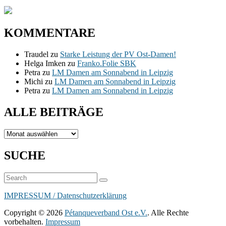
KOMMENTARE
Traudel
zu
Starke Leistung der PV Ost-Damen!
Helga Imken
zu
Franko.Folie SBK
Petra
zu
LM Damen am Sonnabend in Leipzig
Michi
zu
LM Damen am Sonnabend in Leipzig
Petra
zu
LM Damen am Sonnabend in Leipzig
ALLE BEITRÄGE
ALLE
BEITRÄGE
SUCHE
Suchen
Suchen
nach:
IMPRESSUM / Datenschutzerklärung
Copyright © 2026
Pétanqueverband Ost e.V.
. Alle Rechte
vorbehalten.
Impressum