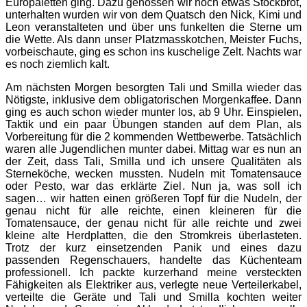
Europaletten ging. Dazu genossen wir noch etwas Stockbrot,
unterhalten wurden wir von dem Quatsch den Nick, Kimi und
Leon veranstalteten und über uns funkelten die Sterne um
die Wette. Als dann unser Platzmasskotchen, Meister Fuchs,
vorbeischaute, ging es schon ins kuschelige Zelt. Nachts war
es noch ziemlich kalt.
Am nächsten Morgen besorgten Tali und Smilla wieder das
Nötigste, inklusive dem obligatorischen Morgenkaffee. Dann
ging es auch schon wieder munter los, ab 9 Uhr. Einspielen,
Taktik und ein paar Übungen standen auf dem Plan, als
Vorbereitung für die 2 kommenden Wettbewerbe. Tatsächlich
waren alle Jugendlichen munter dabei. Mittag war es nun an
der Zeit, dass Tali, Smilla und ich unsere Qualitäten als
Sterneköche, wecken mussten. Nudeln mit Tomatensauce
oder Pesto, war das erklärte Ziel. Nun ja, was soll ich
sagen… wir hatten einen größeren Topf für die Nudeln, der
genau nicht für alle reichte, einen kleineren für die
Tomatensauce, der genau nicht für alle reichte und zwei
kleine alte Herdplatten, die den Stromkreis überlasteten.
Trotz der kurz einsetzenden Panik und eines dazu
passenden Regenschauers, handelte das Küchenteam
professionell. Ich packte kurzerhand meine versteckten
Fähigkeiten als Elektriker aus, verlegte neue Verteilerkabel,
verteilte die Geräte und Tali und Smilla kochten weiter