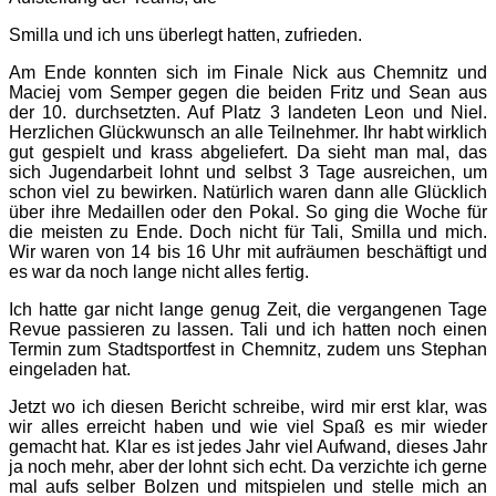
Smilla und ich uns überlegt hatten, zufrieden.
Am Ende konnten sich im Finale Nick aus Chemnitz und
Maciej vom Semper gegen die beiden Fritz und Sean aus
der 10. durchsetzten. Auf Platz 3 landeten Leon und Niel.
Herzlichen Glückwunsch an alle Teilnehmer. Ihr habt wirklich
gut gespielt und krass abgeliefert. Da sieht man mal, das
sich Jugendarbeit lohnt und selbst 3 Tage ausreichen, um
schon viel zu bewirken. Natürlich waren dann alle Glücklich
über ihre Medaillen oder den Pokal. So ging die Woche für
die meisten zu Ende. Doch nicht für Tali, Smilla und mich.
Wir waren von 14 bis 16 Uhr mit aufräumen beschäftigt und
es war da noch lange nicht alles fertig.
Ich hatte gar nicht lange genug Zeit, die vergangenen Tage
Revue passieren zu lassen. Tali und ich hatten noch einen
Termin zum Stadtsportfest in Chemnitz, zudem uns Stephan
eingeladen hat.
Jetzt wo ich diesen Bericht schreibe, wird mir erst klar, was
wir alles erreicht haben und wie viel Spaß es mir wieder
gemacht hat. Klar es ist jedes Jahr viel Aufwand, dieses Jahr
ja noch mehr, aber der lohnt sich echt. Da verzichte ich gerne
mal aufs selber Bolzen und mitspielen und stelle mich an