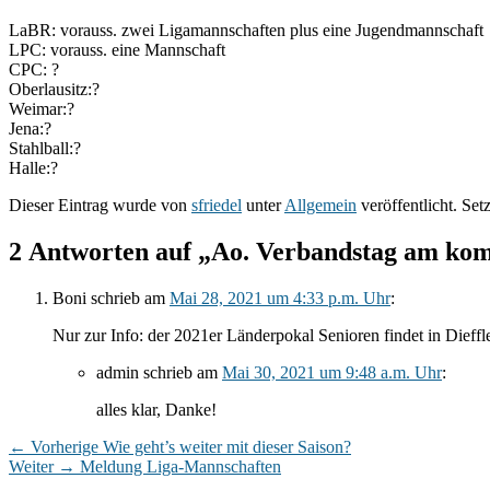
LaBR: vorauss. zwei Ligamannschaften plus eine Jugendmannschaft
LPC: vorauss. eine Mannschaft
CPC: ?
Oberlausitz:?
Weimar:?
Jena:?
Stahlball:?
Halle:?
Dieser Eintrag wurde von
sfriedel
unter
Allgemein
veröffentlicht. Set
2 Antworten auf „Ao. Verbandstag am ko
Boni
schrieb
am
Mai 28, 2021 um 4:33 p.m. Uhr
:
Nur zur Info: der 2021er Länderpokal Senioren findet in Dieffl
admin
schrieb
am
Mai 30, 2021 um 9:48 a.m. Uhr
:
alles klar, Danke!
Beitragsnavigation
Vorheriger
←
Vorherige
Wie geht’s weiter mit dieser Saison?
Nächster
Beitrag:
Weiter
→
Meldung Liga-Mannschaften
Beitrag: