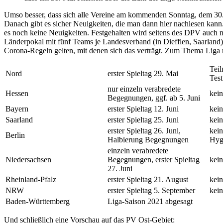
Umso besser, dass sich alle Vereine am kommenden Sonntag, dem 30. 
Danach gibt es sicher Neuigkeiten, die man dann hier nachlesen kann
es noch keine Neuigkeiten. Festgehalten wird seitens des DPV auch n
Länderpokal mit fünf Teams je Landesverband (in Diefflen, Saarland)
Corona-Regeln gelten, mit denen sich das verträgt.
Zum Thema Liga no
Tei
Nord
erster Spieltag 29. Mai
Test
nur einzeln verabredete
Hessen
kein
Begegnungen, ggf. ab 5. Juni
Bayern
erster Spieltag 12. Juni
kein
Saarland
erster Spieltag 25. Juni
kein
erster Spieltag 26. Juni,
kein
Berlin
Halbierung Begegnungen
Hyg
einzeln verabredete
Niedersachsen
Begegnungen, erster Spieltag
kein
27. Juni
Rheinland-Pfalz
erster Spieltag 21. August
kein
NRW
erster Spieltag 5. September
kein
Baden-Württemberg
Liga-Saison 2021 abgesagt
Und schließlich eine Vorschau auf das PV Ost-Gebiet: