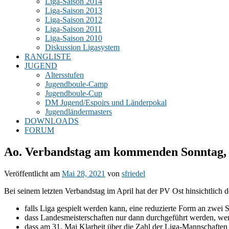
Liga-Saison 2014
Liga-Saison 2013
Liga-Saison 2012
Liga-Saison 2011
Liga-Saison 2010
Diskussion Ligasystem
RANGLISTE
JUGEND
Altersstufen
Jugendboule-Camp
Jugendboule-Cup
DM Jugend/Espoirs und Länderpokal
Jugendländermasters
DOWNLOADS
FORUM
Ao. Verbandstag am kommenden Sonntag, 
Veröffentlicht am
Mai 28, 2021
von
sfriedel
Bei seinem letzten Verbandstag im April hat der PV Ost hinsichtlich de
falls Liga gespielt werden kann, eine reduzierte Form an zwei
dass Landesmeisterschaften nur dann durchgeführt werden, wen
dass am 31. Mai Klarheit über die Zahl der Liga-Mannschaften 