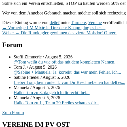
Sollte sich ein Verein entschließen, STOP zu kaufen werden 50% der 
Wer von dem Angebot Gebrauch machen möchte soll sich rechtzeitig 
Dieser Eintrag wurde von
detlef
unter
Turniere
,
Vereine
veröffentlich
Beitragsnavigation
Vorheriger
←
Vorherige
LM Mixte in Dresden: Knapp ging es her…
Nächster
Beitrag:
Weiter
→
Die Rumkugler gewinnen das vierte Molsdorf Ouvert
Beitrag:
Primärer
Forum
Seitenleisten-
Steffi Zimmerle
/
August 5, 2026
Widgetbereich
@Tom weißt du wie oft das mit dem kompletten Namen...
Tom J.
/
August 5, 2026
@Sabine + Manuela: Ja, korrekt, das war mein Fehler. Ich...
Sabine Friedel
/
August 5, 2026
Lieber Tom, beim unter 1. von Dir Beschriebenen handelt es...
Manuela
/
August 5, 2026
Hallo Tom zu 3. da geb ich dir recht! bei...
Manuela
/
August 5, 2026
Hallo Tom zu 1., Team 29 Freilos schau es dir...
Zum Forum
VEREINE IM PV OST