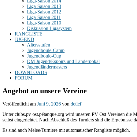
Liga-Saison 2014
Liga-Saison 2013
Liga-Saison 2012
Liga-Saison 2011
Liga-Saison 2010
Diskussion Ligasystem
RANGLISTE
JUGEND
Altersstufen
Jugendboule-Camp
Jugendboule-Cup
DM Jugend/Espoirs und Länderpokal
Jugendländermasters
DOWNLOADS
FORUM
Angebot an unsere Vereine
Veröffentlicht am
Juni 9, 2026
von
detlef
Unter clubs.pv-ost.pétanque.org wird unseren PV-Ost-Vereinen die Mö
selbst eingerichtet. Nach Abschluß des Turniers sind die Ergebnisse d
Es sind auch Melee/Turniere mit automatischer Rangliste möglich.