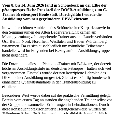
Vom 8. bis 14. Juni 2026 fand in Schönebeck an der Elbe der
pétanquespezifische Praxisteil der DOSB-Ausbildung zum C-
Trainer Breitensport Boule statt. Durchgeführt wurde die
Ausbildung vom neu gegründeten DPV-Lehrteam.
Im wunderschönen Ambiente des Schönebecker Kurparks sowie in
den Seminarräumen der Alten Bäderverwaltung kamen am
Montagvormittag zehn angehende Trainer aus den Landesverbänden
Ost, Berlin, Nord, Nordrhein-Westfalen und Baden-Württemberg
zusammen. Da es sich ausschließlich um männliche Teilnehmer
handelte, wird im Folgenden bei Bezug auf die Ausbildungsgruppe
nicht gegendert.
Die Dozenten – allesamt Pétanque-Trainer mit B-Lizenz, der derzeit
höchsten Ausbildungsstufe im deutschen Pétanque – hatten sich viel
vorgenommen. Erstmals wurde der neu konzipierte Lehrplan des
DPV in einer Ausbildung umgesetzt. Ziel ist es, künftig bundesweit
einheitliche Qualitätsstandards in der Trainerausbildung zu
etablieren.
Besonderer Wert wurde dabei auf die praktische Vermittlung gelegt.
Bereits vom ersten Tag an standen die angehenden Trainer selbst vor
der Gruppe und sammelten Erfahrungen in Lehrsituationen. Durch
diese konsequent praxisorientierte Herangehensweise wurden die
Teilnehmer Schritt für Schritt methodisch, didaktisch und fachlich