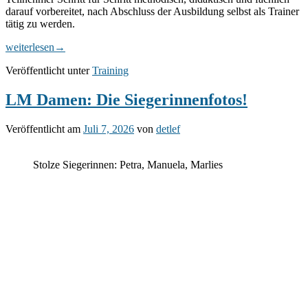
darauf vorbereitet, nach Abschluss der Ausbildung selbst als Trainer
tätig zu werden.
DPV-
weiterlesen
→
Trainerausbildung
Veröffentlicht unter
Training
erstmals
im
LV
LM Damen: Die Siegerinnenfotos!
Ost
Veröffentlicht am
Juli 7, 2026
von
detlef
Stolze Siegerinnen: Petra, Manuela, Marlies