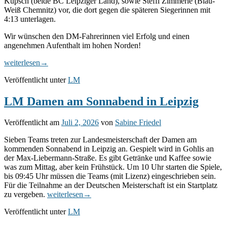
Kupsch (beide BC Leipziger Land), sowie Steffi Zimmerle (Blau-
Weiß Chemnitz) vor, die dort gegen die späteren Siegerinnen mit
4:13 unterlagen.
Wir wünschen den DM-Fahrerinnen viel Erfolg und einen
angenehmen Aufenthalt im hohen Norden!
LM
weiterlesen
→
Damen:
Veröffentlicht unter
LM
Die
Siegerinnenfotos!
LM Damen am Sonnabend in Leipzig
Veröffentlicht am
Juli 2, 2026
von
Sabine Friedel
Sieben Teams treten zur Landesmeisterschaft der Damen am
kommenden Sonnabend in Leipzig an. Gespielt wird in Gohlis an
der Max-Liebermann-Straße. Es gibt Getränke und Kaffee sowie
was zum Mittag, aber kein Frühstück. Um 10 Uhr starten die Spiele,
bis 09:45 Uhr müssen die Teams (mit Lizenz) eingeschrieben sein.
Für die Teilnahme an der Deutschen Meisterschaft ist ein Startplatz
LM
zu vergeben.
weiterlesen
→
Damen
Veröffentlicht unter
LM
am
Sonnabend