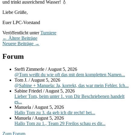
und trinkt ausreichend Wasser! 💧
Liebe Grüße,
Euer LPC-Vorstand
Veröffentlicht unter
Turniere
Beitragsnavigation
←
Ältere Beiträge
Neuere Beiträge
→
Primärer
Forum
Seitenleisten-
Steffi Zimmerle
/
August 5, 2026
Widgetbereich
@Tom weißt du wie oft das mit dem kompletten Namen...
Tom J.
/
August 5, 2026
@Sabine + Manuela: Ja, korrekt, das war mein Fehler. Ich...
Sabine Friedel
/
August 5, 2026
Lieber Tom, beim unter 1. von Dir Beschriebenen handelt
es...
Manuela
/
August 5, 2026
Hallo Tom zu 3. da geb ich dir recht! bei...
Manuela
/
August 5, 2026
Hallo Tom zu 1., Team 29 Freilos schau es dir...
Zum Forum