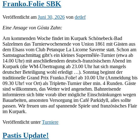
in
Franko.Folie SBK
Leipzig
Veröffentlicht am
Juni 30, 2026
von
detlef
Eine Ansage von Gösta Zahn:
Am kommenden Woche findet im Kurpark Schönebeck-Bad
Salzelmen das Turnierwochenende von Union 1861 mit Gästen aus
dem Elsass vom Club Petanque La Licorne Saverne statt. Schon am
Samstagnachmittag gibt’s ein kleines Supermêlée-Turnier (etwa ab
14.00 Uhr) mit anschließendem deutsch-französischem Abend im
Kurpark (die WM-Übertragung ab 23.00 Uhr hat sich mangels
deutscher Beteiligung wohl erledigt …). Sonntag beginnt der
traditionelle Grand Prix Franko.Folie! ab 10.00 Uhr (Anmeldung bis
09.30 Uhr! vor Ort) als Triplette-Turnier über min. 4 Runden. Gäste
sind willkommen, das Wetter wird angenehm. Bahnreisende
informieren sich bitte vorab über mögliche Einschränkungen wegen
Bauarbeiten, ansonsten Versorgung im Café Parkidyll, alles sollte
passen. Wir freuen uns auf spannende Spiele und französisches Flair
im Kurpark.
Veröffentlicht unter
Turniere
Pastis Update!